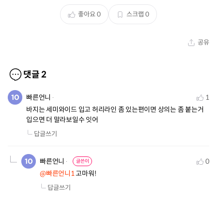
좋아요
0
스크랩
0
공유
댓글
2
빠른언니
1
바지는 세미와이드 입고 허리라인 좀 있는편이면 상의는 좀 붙는거 
입으면 더 말라보일수 잇어
답글쓰기
빠른언니
0
글쓴이
@빠른언니1
 고마워!
답글쓰기