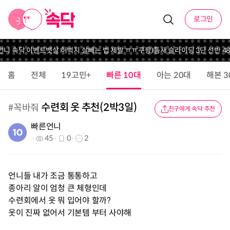
로그인
 언니 속닥 이벤트
뱃살 허벅지 살빼는 법 제발 ㅠㅠ
쿠팡)틈새 슬라이딩 3단 선반 48
홈
전체
19고민+
빠른 10대
아는 20대
해본 3
수련회 옷 추천(2박3일)
#
꼭바줘
친구에게 속닥 추천
빠른언니
45
0
2
언니들 내가 조금 통통하고
종아리 알이 엄청 큰 체형인데
수련회에서 옷 뭐 입어야 할까?
옷이 진짜 없어서 기본템 부터 사야해