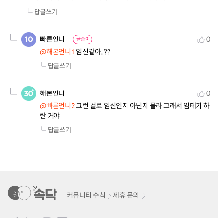
답글쓰기
빠른언니
0
글쓴이
@해본언니1
 임신같아..??
답글쓰기
해본언니
0
@빠른언니2
 그런 걸로 임신인지 아닌지 몰라 그래서 임테기 하
란 거야
답글쓰기
커뮤니티 수칙
제휴 문의