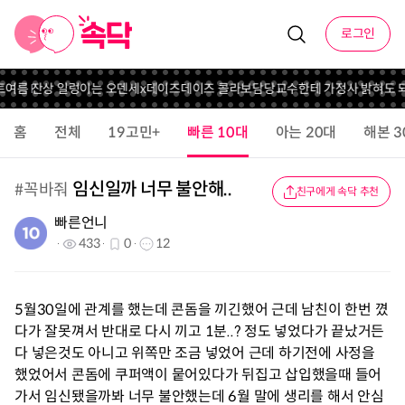
로그인
여름 잔상 일렁이는 오덴세x데이즈데이즈 콜라보
담당교수한테 가정사 밝혀도 되
홈
전체
19고민+
빠른 10대
아는 20대
해본 3
임신일까 너무 불안해..
#
꼭바줘
친구에게 속닥 추천
빠른언니
433
0
12
5월30일에 관계를 했는데 콘돔을 끼긴했어 근데 남친이 한번 꼈
다가 잘못껴서 반대로 다시 끼고 1분..? 정도 넣었다가 끝났거든
다 넣은것도 아니고 위쪽만 조금 넣었어 근데 하기전에 사정을
했었어서 콘돔에 쿠퍼액이 뭍어있다가 뒤집고 삽입했을때 들어
가서 임신됐을까봐 너무 불안했는데 6월 말에 생리를 해서 안심