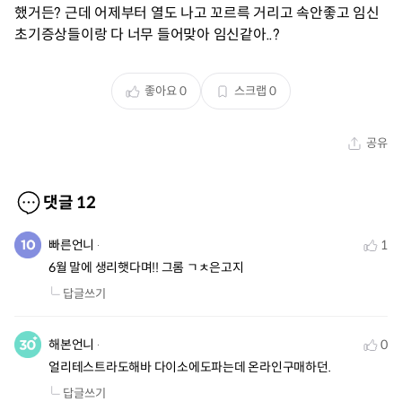
했거든? 근데 어제부터 열도 나고 꼬르륵 거리고 속안좋고 임신
초기증상들이랑 다 너무 들어맞아 임신같아..?
좋아요
0
스크랩
0
공유
댓글
12
빠른언니
1
6월 말에 생리햇다며!! 그롬 ㄱㅊ은고지
답글쓰기
해본언니
0
얼리테스트라도해바 다이소에도파는데 온라인구매하던.
답글쓰기