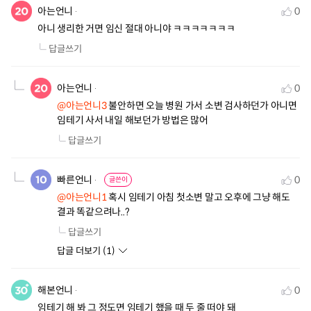
아는언니
0
아니 생리한 거면 임신 절대 아니야 ㅋㅋㅋㅋㅋㅋㅋ
답글쓰기
아는언니
0
@아는언니3
 불안하면 오늘 병원 가서 소변 검사하던가 아니면 
임테기 사서 내일 해보던가 방법은 많어
답글쓰기
빠른언니
0
글쓴이
@아는언니1
 혹시 임테기 아침 첫소변 말고 오후에 그냥 해도 
결과 똑같으려나..?
답글쓰기
답글 더보기 (
1
)
해본언니
0
임테기 해 봐 그 정도면 임테기 했을 때 두 줄 떠야 돼