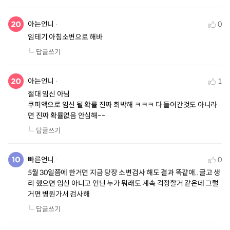
아는언니
0
임테기 아침소변으로 해바
답글쓰기
아는언니
1
절대 임신 아님 

쿠퍼액으로 임신 될 확률 진짜 희박해 ㅋㅋㅋ 다 들어간것도 아니라
면 진짜 확률없음 안심해~~
답글쓰기
빠른언니
0
5월 30일쯤에 한거면 지금 당장 소변검사 해도 결과 똑같애.. 글고 생
리 했으면 임신 아니고 언닌 누가 뭐래도 계속 걱정할거 같은데 그럴
거면 병원가서 검사해
답글쓰기