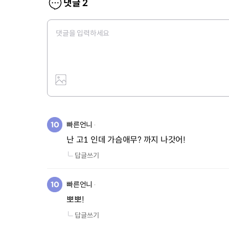
댓글
2
빠른언니
난 고1 인데 가슴애무? 까지 나갓어!
답글쓰기
빠른언니
뽀뽀!
답글쓰기