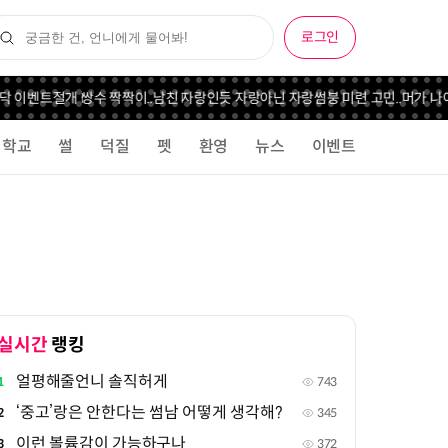
로그인
닥 이벤트
절개 쌍수 짝짝이..
남친 자랑인듯 자랑아닌 자랑
썸붕 미련 고민..
머가 나
학교
썰
덕질
펫
환영
뉴스
이벤트
실시간
랭킹
얼평해줄언니 솔직허게
1
743
‘중고’랑은 안한다는 썸남 어떻게 생각해?
2
345
이런 볼륨감이 가능하구나
3
372