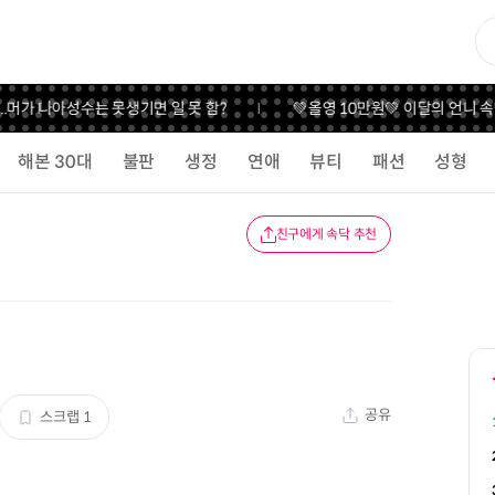
.
머가 나아
성수는 못생기면 일 못 함?
💚올영 10만원💚 이달의 언니 속
해본 30대
불판
생정
연애
뷰티
패션
성형
친구에게 속닥 추천
공유
스크랩
1