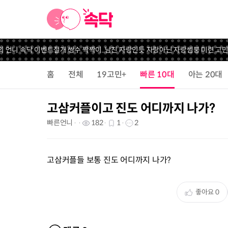
의 언니 속닥 이벤트
절개 쌍수 짝짝이..
남친 자랑인듯 자랑아닌 자랑
썸붕 미련 고민.
홈
전체
19고민+
빠른 10대
아는 20대
고삼커플이고 진도 어디까지 나가?
빠른언니
182
1
2
고삼커플들 보통 진도 어디까지 나가?
좋아요
0