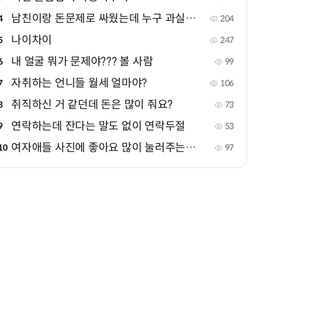
남친이랑 돈문제로 싸웠는데 누구 과실같아?
4
204
나이차이
5
247
내 얼굴 뭐가 문제야??? 볼 사람
6
99
자취하는 언니들 월세 얼마야?
7
106
취직하신 거 같던데 돈은 많이 줘요?
8
73
연락하는데 잔다는 말도 없이 연락두절
9
53
여자애들 사진에 좋아요 많이 눌러주는 애들
10
97