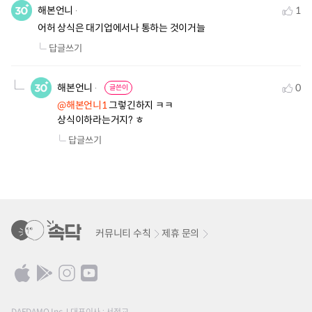
해본언니
1
어허 상식은 대기업에서나 통하는 것이거늘
답글쓰기
해본언니
0
글쓴이
@해본언니1
 그렇긴하지 ㅋㅋ

상식이하라는거지? ㅎ
답글쓰기
커뮤니티 수칙
제휴 문의
DAEDAMO Inc.
대표이사 : 서정교