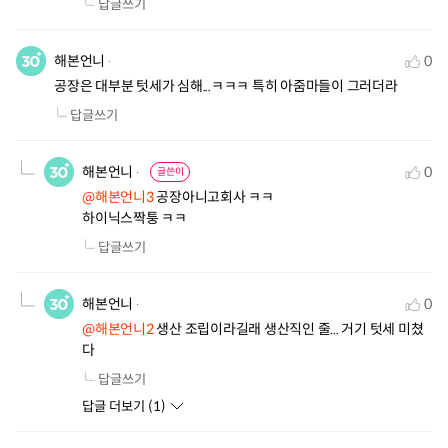
답글쓰기
해본언니
0
공장은 대부분 텃세가 심해...ㅋㅋㅋ 특히 아줌마들이 그러더라
답글쓰기
해본언니
0
글쓴이
@해본언니3
 공장아니고회사 ㅋㅋ

하이닉스짝퉁 ㅋㅋ
답글쓰기
해본언니
0
@해본언니2
 생산 조립이라길래 생산직인 줄... 거기 텃세 미쳤
다
답글쓰기
답글 더보기 (
1
)