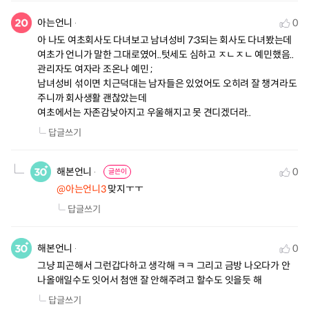
아는언니
0
아 나도 여초회사도 다녀보고 남녀성비 7:3되는 회사도 다녀봤는데 
여초가 언니가 말한 그대로였어..텃세도 심하고 ㅈㄴㅈㄴ 예민했음..

관리자도 여자라 조온나 예민 ;

남녀성비 섞이면 치근덕대는 남자들은 있었어도 오히려 잘 챙겨라도 
주니까 회사생활 괜찮았는데

여초에서는 자존감낮아지고 우울해지고 못 견디겠더라..
답글쓰기
해본언니
0
글쓴이
@아는언니3
 맞지ㅜㅜ
답글쓰기
해본언니
0
그냥 피곤해서 그런갑다하고 생각해 ㅋㅋ 그리고 금방 나오다가 안
나올애일수도 잇어서 첨앤 잘 안해주려고 할수도 잇을듯 해
답글쓰기