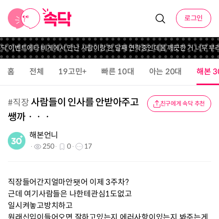
로그인
속닥 이벤트
에타 비게에서 만난 사람이랑 한 달째 연락중인데
몸 깨끗한 거 너무 부러
홈
전체
19고민+
빠른 10대
아는 20대
해본 3
사람들이 인사를 안받아주고
#
직장
친구에게 속닥 추천
쌩까ㆍㆍㆍ
해본언니
250
0
17
직장들어간지얼마안됏어 이제 3주차?
근데 여기사람들은 나한테관심1도없고
일시켜놓고방치하고
원래신입이들어오면 잘하고있는지 에러사항이있는지 봐주는게