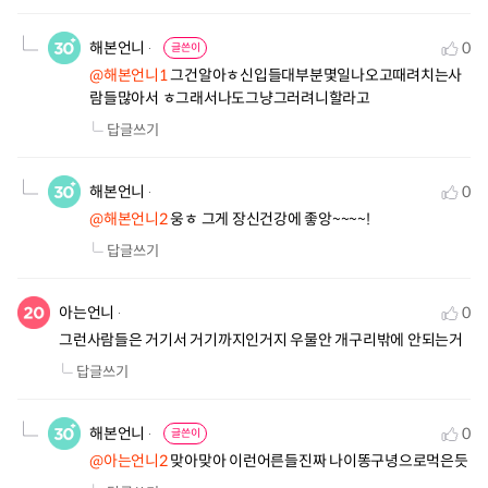
해본언니
0
글쓴이
@해본언니1
 그건알아ㅎ신입들대부분몇일나오고때려치는사
람들많아서 ㅎ그래서나도그냥그러려니할라고
답글쓰기
해본언니
0
@해본언니2
 웅ㅎ 그게 장신건강에 좋앙~~~~!
답글쓰기
아는언니
0
그런사람들은 거기서 거기까지인거지 우물안 개구리밖에 안되는거
답글쓰기
해본언니
0
글쓴이
@아는언니2
 맞아맞아 이런어른들진짜 나이똥구녕으로먹은듯