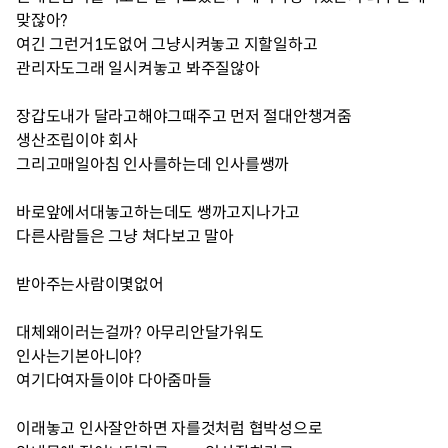
맞잖아?
여긴 그런거1도없어 그냥시켜놓고 지할일하고
관리자도그래 일시켜놓고 봐주질않아
장갑도내가 달라고해야그때주고 먼저 절대안챙겨줌
생산조립이야 회사
그리고매일아침 인사를하는데 인사를쌩까
바로앞에서대놓고하는데도 쌩까고지나가고
다른사람들은 그냥 쳐다보고 말아
받아주는사람이몇없어
대체왜이러는걸까? 아무리안달가워도
인사는기본아니야?
여기다여자들이야 다아줌마들
이래놓고 인사잘안하면 자를것처럼 협박성으로