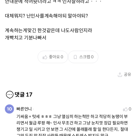
안내문에 적어놧더라고 ㅋㅋ 인사잘하라고ㆍㆍㆍ
대체뭐지? 난인사를계속해야되 말아야되?
계속하는게맞긴 한것같은데 나도사람인지라
개빡치고 기분나빠서
좋아요
0
스크랩
0
공유
댓글
17
빠른언니
0
기싸움 + 텃세 ㅎㅎㅎ 그냥 열심히 하는척만 하고 적당히 농땡이 부
리면서 월급 루팡 해~ 인사 무조건 하고 그냥 눈치껏 장갑 필요하면 
챙기고 일 시키고 안 보면 그 시간에 몰래몰래 할 일 한다든지.. 절대 
그만 두진 망 직장 사람들 때문에 스트레스 받지도 말구