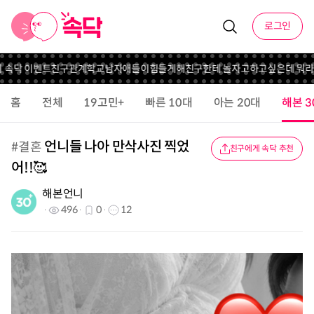
로그인
 속닥 이벤트
친구관계
학교남자애들이힘들게해
친구한테 놀자고하고싶은데 뭐라
홈
전체
19고민+
빠른 10대
아는 20대
해본 3
언니들 나아 만삭사진 찍었
#
결혼
친구에게 속닥 추천
어!!🥰
해본언니
496
0
12