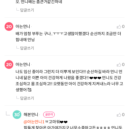
오. 언니배는 좀큰거같긴하네
답글쓰기
아는언니
0
배가 엄청 부푸는 구나..ㅜㅜㅜ고생많이했겠다 순산까지 조금만 더 
힘내애 언닝
답글쓰기
아는언니
0
나도 임신 중이라 그런지 더 이뿌게 보인다!!! 순산하길 바라 언니 언
니네 닮은 이쁜 아이 건강하게 나왔음 좋겠다!! ❤️❤️❤️ 언니도 건강 
조심하고 몸 조심하고!! 오랫동안 아이 건강하게 지켜내느라 너무 고
생했어 🥰
답글쓰기
해본언니
0
글쓴이
@아는언니1
 ㅠ고마워❤️❤️

힘들게 찾아온 아가여가지구 너무소중하고든ㅎㅎㅎㅎ 언니두 