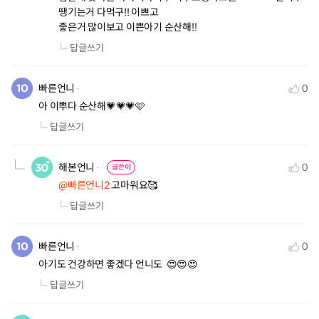
땡기는거 다먹구!! 이쁘고

좋은거 많이보고 이쁜아기 순산해!!
답글쓰기
빠른언니
0
아 이뿌다 순산해💗💗💗🩷
답글쓰기
해본언니
0
글쓴이
@빠른언니2
 고마워요🥰
답글쓰기
빠른언니
0
아기도 건강하면 좋겠다 언니도  😍😍😍
답글쓰기