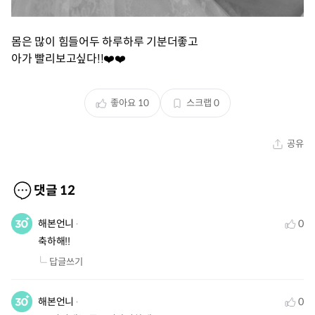
몸은 많이 힘들어두 하루하루 기분더좋고
아가 빨리보고싶다!!❤️❤️
좋아요
10
스크랩
0
공유
댓글
12
해본언니
0
축하해!!
답글쓰기
해본언니
0