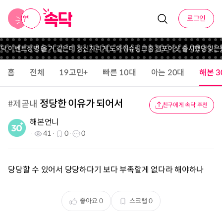
로그인
속닥 이벤트
정병 올 거 같은데 정신차리게 도와줘
슈링크홈 잽포어샷 출시했댕
잊은듯
홈
전체
19고민+
빠른 10대
아는 20대
해본 3
정당한 이유가 되어서
#
제곧내
친구에게 속닥 추천
해본언니
41
0
0
당당할 수 있어서 당당하다기 보다 부족할게 없다라 해야하나
좋아요
0
스크랩
0