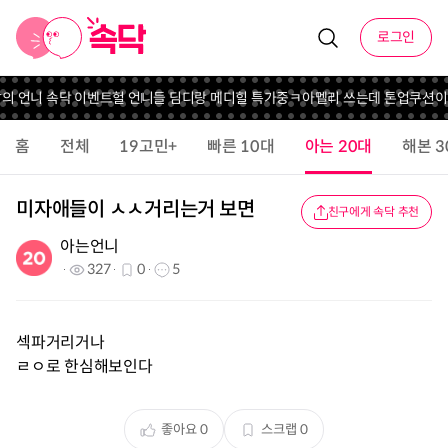
로그인
달의 언니 속닥 이벤트
헐 언니들 딤디랑 메디힐 특가중
ㅋ
아멜리 쓰는데 톤업쿠션이
홈
전체
19고민+
빠른 10대
아는 20대
해본 3
미자애들이 ㅅㅅ거리는거 보면
친구에게 속닥 추천
아는언니
327
0
5
섹파거리거나
ㄹㅇ로 한심해보인다
좋아요
0
스크랩
0