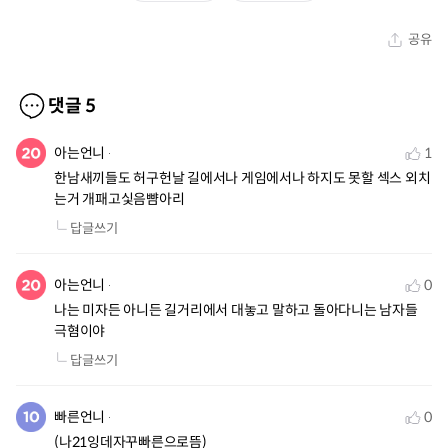
공유
댓글
5
아는언니
1
한남새끼들도 허구헌날 길에서나 게임에서나 하지도 못할 섹스 외치
는거 개패고싳음뺨아리
답글쓰기
아는언니
0
나는 미자든 아니든 길거리에서 대놓고 말하고 돌아다니는 남자들 
극혐이야
답글쓰기
빠른언니
0
(나21잉데자꾸빠른으로뜸)
