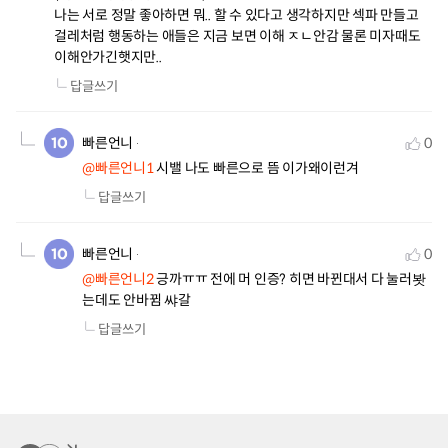
나는 서로 정말 좋아하면 뭐.. 할 수 있다고 생각하지만 섹파 만들고 
걸레처럼 행동하는 애들은 지금 보면 이해 ㅈㄴ안감 물론 미자때도 
이해안가긴햇지만..
답글쓰기
빠른언니
0
@빠른언니1
 시밸 나도 빠른으로 뜸 이가왜이런겨
답글쓰기
빠른언니
0
@빠른언니2
 긍까ㅠㅠ 전에 머 인증? 히면 바뀐대서 다 눌러봣
는데도 안바뀜 쌰갈
답글쓰기