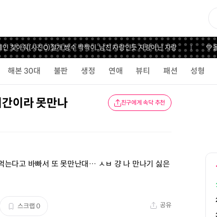
인 찾아줘(사진O)
절개 쌍수 짝짝이..
남친 자랑인듯 자랑아닌 자랑
💚올
해본 30대
불판
생정
연애
뷰티
패션
성형
기간이라 못만나
친구에게 속닥 추천
먹는다고 바빠서 또 못만난대… ㅅㅂ 걍 나 만나기 싫은
공유
스크랩
0