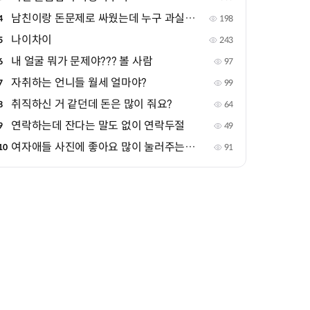
남친이랑 돈문제로 싸웠는데 누구 과실같아?
4
198
나이차이
5
243
내 얼굴 뭐가 문제야??? 볼 사람
6
97
자취하는 언니들 월세 얼마야?
7
99
취직하신 거 같던데 돈은 많이 줘요?
8
64
연락하는데 잔다는 말도 없이 연락두절
9
49
여자애들 사진에 좋아요 많이 눌러주는 애들
10
91