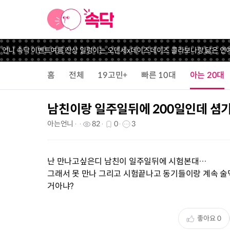
 언니 속닥 이벤트
여름 잔상 일렁이는 오덴세x데이즈데이즈 콜라보
나랑 닮은 연예
홈
전체
19고민+
빠른 10대
아는 20대
남친이랑 일주일뒤에 200일인데 셤
아는언니
82
0
3
난 만나고싶은디 남친이 일주일뒤에 시험본대…
그래서 못 만나 그리고 시험끝나고 동기들이랑 계속 술
거아냐?
좋아요
0