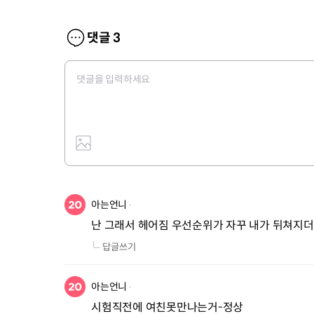
댓글
3
아는언니
난 그래서 헤어짐 우선순위가 자꾸 내가 뒤쳐지
답글쓰기
아는언니
시험직전에 여친못만나는거-정상
