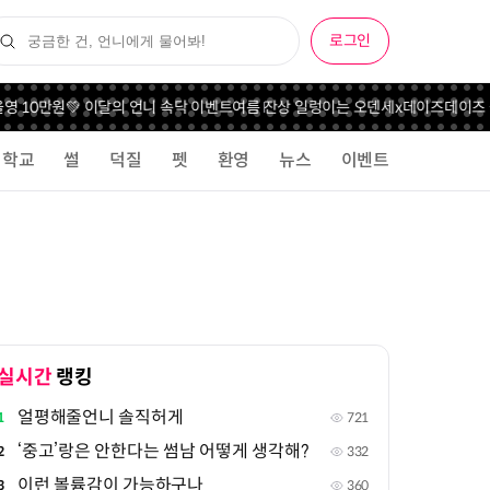
로그인
영 10만원💚 이달의 언니 속닥 이벤트
여름 잔상 일렁이는 오덴세x데이즈데이즈 
학교
썰
덕질
펫
환영
뉴스
이벤트
실시간
랭킹
얼평해줄언니 솔직허게
1
721
‘중고’랑은 안한다는 썸남 어떻게 생각해?
2
332
이런 볼륨감이 가능하구나
3
360