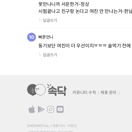
못만나니까 서운한거-정상

시험끝나고 친구랑 논다고 여친 안 만나는거-한
답글쓰기
빠른언니
동기보단 여친이 더 우선이지ㅠㅠㅠ 술먹기 전에
답글쓰기
커뮤니티 수칙
제휴 문의
DAEDAMO Inc.
대표이사 : 서정교