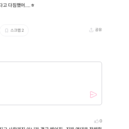
 다짐했어.....ㅎ
공유
스크랩
2
0