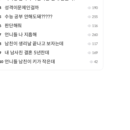
성격이문제인걸까
4
190
수능 공부 안해도돼?????
5
255
판단해줘
6
116
언니들 나 지흡해
7
260
남친이 생리날 끝나고 보자는데
8
117
내 남사친 결혼 5년찬데
9
169
언니들 남친이 키가 작은데
10
42