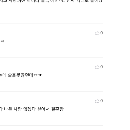
고 사랑까진 아니라 결국 헤어짐.. 진짜 역대로 잘해줬
0
ㅋㅋ
0
아하는데 술을못끊던데ㅠㅠ
0
다 나은 사람 없겠다 싶어서 결혼함