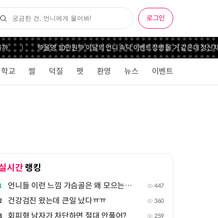
로그인
까
💚올영 10만원💚 이달의 언니 속닥 이벤트
정병 올 거 같은데 정신차
학교
썰
덕질
펫
환영
뉴스
이벤트
실시간
랭킹
언니들 이런 느낌 가슴골은 왜 모으는지 궁금해
1
447
건강검진 왔는데 큰일 났다ㅠㅠ
2
360
회피형 남자가 차단하면 절대 안풀어?
3
259