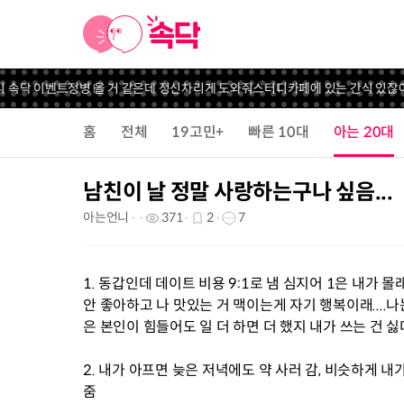
 속닥 이벤트
정병 올 거 같은데 정신차리게 도와줘
스터디카페에 있는 간식 있잖아
홈
전체
19고민+
빠른 10대
아는 20대
남친이 날 정말 사랑하는구나 싶음...
아는언니
371
2
7
1. 동갑인데 데이트 비용 9:1로 냄 심지어 1은 내가 몰
안 좋아하고 나 맛있는 거 맥이는게 자기 행복이래....
은 본인이 힘들어도 일 더 하면 더 했지 내가 쓰는 건 싫
2. 내가 아프면 늦은 저녁에도 약 사러 감, 비슷하게
줌