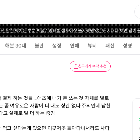
전남친 짜치는 부분 써봄
슈링크홈 잽포어샷 출시했댕
잊은듯 지내다 보면 답이 올
해본 30대
불판
생정
연애
뷰티
패션
성형
친구에게 속닥 추천
래 결제 하는 것들....애초에 내가 돈 쓰는 것 자체를 별로
나는 좀 여유로운 사람이 더 내도 상관 없다 주의인데 남친
다고 실제로 일 더 하는 중임
 내가 먹고 싶다는게 있으면 이곳저곳 돌아다녀서라도 사다