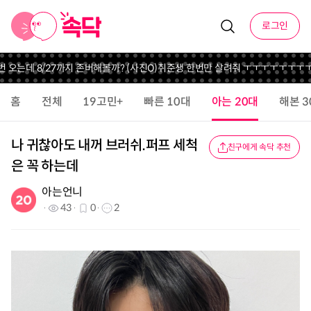
로그인
오는데 8/27까지 존버해볼까? (사진O)
취준생 한번만 살려줘 ㅜㅜㅜㅜㅜㅜㅜㅜㅜ
홈
전체
19고민+
빠른 10대
아는 20대
해본 3
나 귀찮아도 내꺼 브러쉬.퍼프 세척
친구에게 속닥 추천
은 꼭 하는데
아는언니
43
0
2