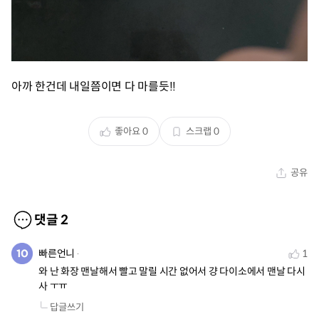
아까 한건데 내일쯤이면 다 마를듯!!
좋아요
0
스크랩
0
공유
댓글
2
빠른언니
1
와 난 화장 맨날해서 빨고 말릴 시간 없어서 걍 다이소에서 맨날 다시 
사 ㅜㅠ
답글쓰기