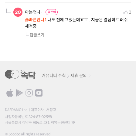
아는언니
0
글쓴이
@빠른언니1
 나도 전에 그랬는데ㅠㅜ... 지금은 열심히 브러쉬 
세척중
답글쓰기
커뮤니티 수칙
제휴 문의
DAEDAMO Inc.
대표이사 : 서정교
사업자등록번호 324-87-02598
서울특별시 강남구 학동로 231, 백영논현센터 7F
© Socdoc all rights reserved