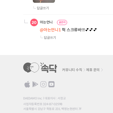
답글쓰기
아는언니
글쓴이
@아는언니1
 헉 스크류바!!!💕💕💕
답글쓰기
커뮤니티 수칙
제휴 문의
DAEDAMO Inc.
대표이사 : 서정교
사업자등록번호 324-87-02598
서울특별시 강남구 학동로 231, 백영논현센터 7F