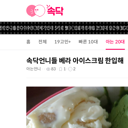
언니들은
다이어트 정체기인데 5키로 뺄 수 있을까
프레임 큰 침대 당근에 팔고싶은
홈
전체
19고민+
빠른 10대
아는 20대
속닥언니들 베라 아이스크림 한입해
아는언니
83
1
2