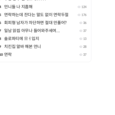
언니들 나 지흡해
4
124
연락하는데 잔다는 말도 없이 연락두절
5
176
회피형 남자가 차단하면 절대 안풀어?
6
36
일남 읽씹 아무나 들어와주세여....
7
37
솔로파티에 므ㅓ입지
8
13
치킨집 알바 해본 언니
9
28
연락
10
37