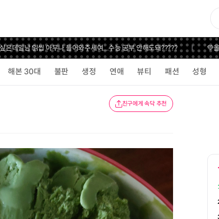
데
일남 읽씹 아무나 들어와주세여....
수능 공부 안해도돼?????
💚올영 
해본 30대
불판
생정
연애
뷰티
패션
성형
친구에게 속닥 추천