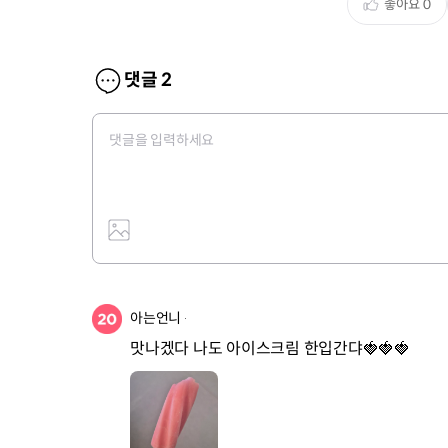
좋아요
0
댓글
2
아는언니
맛나겠다 나도 아이스크림 한입간댜🍓🍓🍓