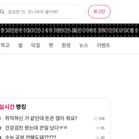
로그인
10만원💚 이달의 언니 속닥 이벤트
언니들은
다이어트 정체기인데 5키로 뺄 수 있을
학교
썰
덕질
펫
환영
뉴스
이벤트
실시간
랭킹
취직하신 거 같던데 돈은 많이 줘요?
1
318
건강검진 왔는데 큰일 났다ㅠㅠ
2
96
수능 공부 안해도돼?????
3
43