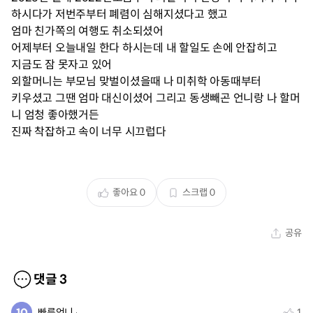
하시다가 저번주부터 폐렴이 심해지셨다고 했고
엄마 친가쪽의 여행도 취소되셨어
어제부터 오늘내일 한다 하시는데 내 할일도 손에 안잡히고
지금도 잠 못자고 있어
외할머니는 부모님 맞벌이셨을때 나 미취학 아동때부터
키우셨고 그땐 엄마 대신이셨어 그리고 동생빼곤 언니랑 나 할머
니 엄청 좋아했거든
진짜 착잡하고 속이 너무 시끄럽다
좋아요
0
스크랩
0
공유
댓글
3
빠른언니
1