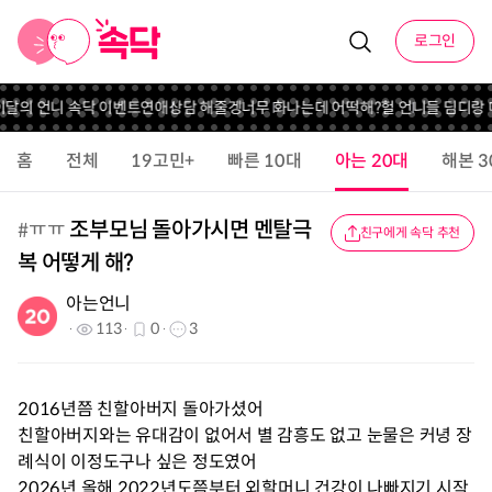
로그인
 이달의 언니 속닥 이벤트
연애상담 해줄겡
너무 화나는데 어떡해?
헐 언니들 딤디랑
홈
전체
19고민+
빠른 10대
아는 20대
해본 3
조부모님 돌아가시면 멘탈극
#
ㅠㅠ
친구에게 속닥 추천
복 어떻게 해?
아는언니
113
0
3
2016년쯤 친할아버지 돌아가셨어
친할아버지와는 유대감이 없어서 별 감흥도 없고 눈물은 커녕 장
례식이 이정도구나 싶은 정도였어
2026년 올해 2022년도쯤부터 외할머니 건강이 나빠지기 시작