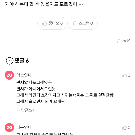
가야 하는데 할 수 있을지도 모르겠어 …
좋아요
0
스크랩
0
공유
댓글
6
아는언니
0
뭔지앎 나도그랫엇음 

찐사가 아니여서그런듯

그래서 약간의 호감가지고 사귀는행위는 그 뒤로 일절안함

그래서 솔로인지 되게 오래됨
답글쓰기
아는언니
0