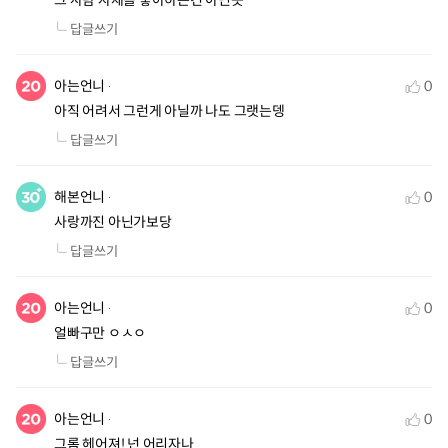
그 사람 자체를 좋아하는건 아닌듯
답글쓰기
아는언니
0
아직 어려서 그런게 아닐까 나도 그랫는뎅
답글쓰기
해본언니
0
사랑까진 아닌가보당
답글쓰기
아는언니
0
얼빠구만 ㅇㅅㅇ
답글쓰기
아는언니
0
그롬 헤어져! 넌 어리자나