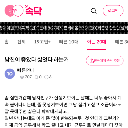
로그인
 속닥 이벤트
하루 톡3번 오는데 8/27까지 존버해볼까? (사진O)
취준생 한번만 살
홈
전체
19고민+
빠른 10대
아는 20대
해본 3
남친이 좋았다 싫엇다 하는거
친구에게 속닥 추천
빠른언니
207
0
6
좀 심한거같애 남자친구가 잘생겨보이는 날에는 너무 좋아서 계
속 붙어다니는데, 좀 못생겨보이면 그냥 집가고싶고 조금이라도
잘 못해주면 싫은티 팍팍내게되고..
일년 만나는데도 이게 좀 많이 반복되는듯.. 첫 연애라 그런가?
이제 공익 근무해서 학교 끝나고 내가 근무지로 만날때마다 찾아