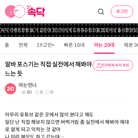
로그인
니 속닥 이벤트
정병 올 거 같은데 정신차리게 도와줘
슈링크홈 잽포어샷 출시했댕
잊
홈
전체
19고민+
빠른 10대
아는 20대
해본 3
알바 포스기는 직접 실전에서 해봐야
친구에게 속닥 추천
느는 듯
아는언니
80
0
0
아무리 유튜브 같은 곳에서 많이 본다고 해도
일단 난 직접 해보지 않으면 버벅거림 좀 실전에서 해봐야 제대
로 알게 되고 익히는 것 같아
나 미리 메모도 하고 갔는데…