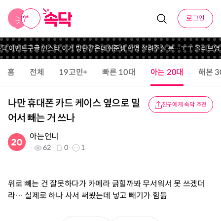
로그인
속닥 이벤트
구글 인스타 이거 방탄같은데
취준생 한명 살려주실 분…ㅜㅜ 올리브영
홈
전체
19고민+
빠른 10대
아는 20대
해본 3
나만 휴대폰 카드 케이스 옆으로 밀
친구에게 속닥 추천
어서 빼는 거 쓰나
아는언니
62
0
1
위로 빼는 건 잘못하다가 카메라 긁힐까봐 무서워서 못 쓰겠더
라… 실제로 하나 사서 써봤는데 넣고 빼기가 힘듦