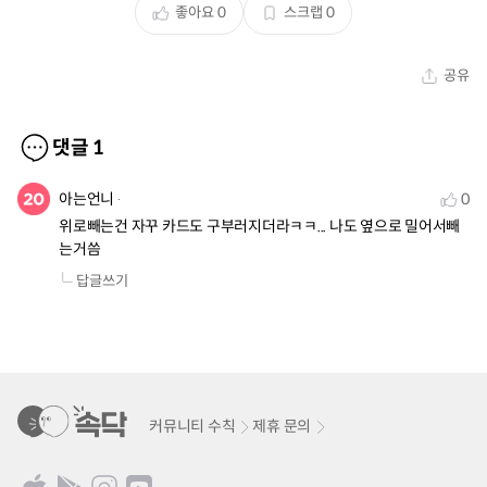
좋아요
0
스크랩
0
공유
댓글
1
아는언니
0
위로빼는건 자꾸 카드도 구부러지더라ㅋㅋ... 나도 옆으로 밀어서빼
는거씀
답글쓰기
커뮤니티 수칙
제휴 문의