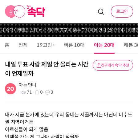
로그인
언니 속닥 이벤트
인스타 ㅎㄹ 헤어팩 공구
이 분 누군지 아는 언니 있어??
여기 커플
홈
전체
19고민+
빠른 10대
아는 20대
해본 3
내일 투표 사람 제일 안 몰리는 시간
친구에게 속닥 추천
이 언제일까
아는언니
71
0
3
내가 지금 본가에 있는데 우리 동네는 시골까지는 아닌데 비수도
권 지역이거든
어르신들이 되게 많음
언제쯤 가는 게 그나마 사람이 적을까