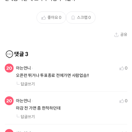
좋아요
0
스크랩
0
공유
댓글
3
아는언니
0
오픈런 뛰거나 투표종료 전에가면 사람업슴!!
답글쓰기
아는언니
0
마감 전 가면 좀 한적하던데
답글쓰기