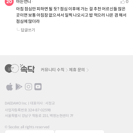
아는언니
0
아침 점심만 피하면 될 듯? 점심 이후에 가는 걸 추천 어르신들 많은 
곳이면 보통 아침잠 없으셔서 일찍 나오시고 밥 먹으러 나온 겸 해서 
점심에 많더라
답글쓰기
커뮤니티 수칙
제휴 문의
DAEDAMO Inc.
대표이사 : 서정교
사업자등록번호 324-87-02598
서울특별시 강남구 학동로 231, 백영논현센터 7F
© Socdoc all rights reserved