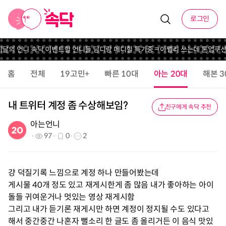
로그인
 이달의 언니 속닥 이벤트
헐 언니들 딤디랑 메디힐 특가중
ㅋ
아멜리 쓰는데 톤업쿠션
홈
전체
19고민+
빠른 10대
아는 20대
해본 3
내 트위터 계정 좀 수상해보임?
친구에게 속닥 추천
아는언니
97
0
2
걍 덕질기록 느낌으로 계정 하나 만들어봤는데
게시물 40개 정도 있고 재게시한게 좀 많음 내가 좋아하는 아이
돌들 귀여운거나 멋있는 영상 재게시함
그리고 내가 듣기론 재게시만 하면 계정이 정지될 수도 있다고
해서 중간중간 나혼자 뻘소리 한 글도 좀 올리거든 이 음식 맛있