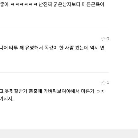
 좋아 ㅋㅋㅋㅋㅋㅋ 난진짜 굵은남자보다 마른근육이 
0
니처 타투 꽤 유명해서 똑같이 한 사람 봤는데 역시 연
1
고 옷핏잘받거 춤출때 가벼워보여야해서 마른거 ㅇㅈ
지지..