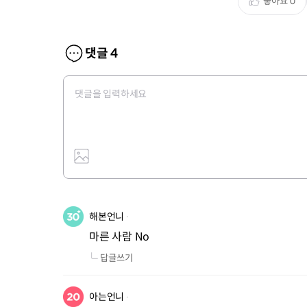
좋아요
0
댓글
4
해본언니
마른 사람 No
답글쓰기
아는언니