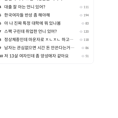
대출 잘 아는 언니 있어?
4
111
한국여자들 반성 좀 해야해
5
194
아 나 진짜 특정 대학에 뭐 있나봄
6
83
스팩 구린데 취업한 언니 있어?
7
120
정상체중인데 마운자로 ㅈㄴㅈㄴ 하고싶음
8
118
남자는 관심없으면 시간 돈 안쓴다는거 진짜야?
9
86
저 13살 여자인데 좀 양성애자 같아요
10
51