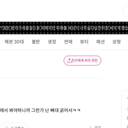
꽁돈 받아가세용
앞으로 피해자만 피해볼 세상이 너무싫다
남친이랑 싸우게 됐는
해본 30대
불판
생정
연애
뷰티
패션
성형
친구에게 속닥 추천
실에서 봐야하니까 그런가 난 뼈대 굵어서ㅋㅋ
공유