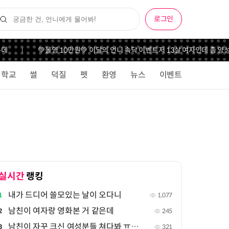
로그인
데
💚올영 10만원💚 이달의 언니 속닥 이벤트
저 13살 여자인데 좀 양성
학교
썰
덕질
펫
환영
뉴스
이벤트
실시간
랭킹
내가 드디어 쓸모있는 날이 오다니
1
1,077
남친이 여자랑 영화본 거 같은데
2
245
남친이 자꾸 크신 여성분들 쳐다봐 ㅠㅠㅠ
3
321