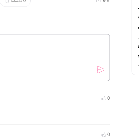
스크랩
0
0
0