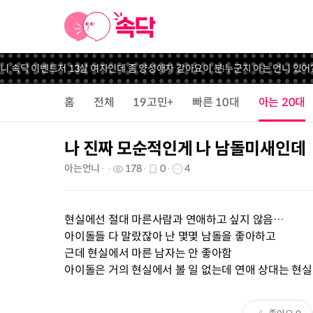
니 속닥 이벤트
저 13살 여자인데 좀 양성애자 같아요
이 분 누군지 아는 언니 있어??
홈
전체
19고민+
빠른 10대
아는 20대
나 진짜 모순적인게 나 남돌미새인데
아는언니
178
0
4
현실에선 절대 마른사람과 연애하고 싶지 않음…
아이돌들 다 말랐잖아 난 몇몇 남돌을 좋아하고
근데 현실에서 마른 남자는 안 좋아함
아이돌은 거의 현실에서 볼 일 없는데 연애 상대는 현