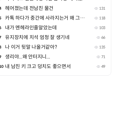
헤어졌는데 전남친 물건
4
131
카톡 하다가 중간에 사라지는거 왜 그러는거야?
5
118
내가 멘헤라인줄알았는데
6
103
유지장치에 치석 엄청 잘 생기네
7
66
나 이거 뒷말 나올거같아?
8
135
생리야...왜 안터지니...
9
71
내 남친 키 크고 덩치도 좋으면서
10
49