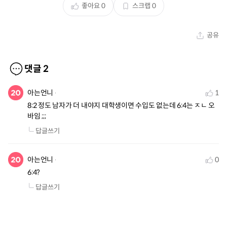
좋아요
0
스크랩
0
공유
댓글
2
아는언니
1
8:2 정도 남자가 더 내야지 대학생이면 수입도 없는데 6:4는 ㅈㄴ 오
바임 ;;;
답글쓰기
아는언니
0
6:4?
답글쓰기