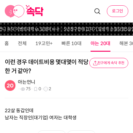
로그인
 언니 속닥 이벤트
대학 vs 일
엄마 ㅂㄹ…
5년친구한테 갑자기 일방적 손절당함
5살연
홈
전체
19고민+
빠른 10대
아는 20대
해본 3
이런 경우 데이트비용 몇대몇이 적당
친구에게 속닥 추천
한 거 같아?
아는언니
75
0
2
22살 동갑인데
남자는 직장인(대기업) 여자는 대학생