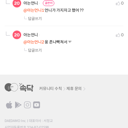
아는언니
0
글쓴이
@아는언니1
 언니가 가지자고 했어 ??
답글쓰기
아는언니
0
@아는언니2
 웅 존나빡쳐서 ㅜ
답글쓰기
커뮤니티 수칙
제휴 문의
DAEDAMO Inc.
대표이사 : 서정교
사업자등록번호 324-87-02598