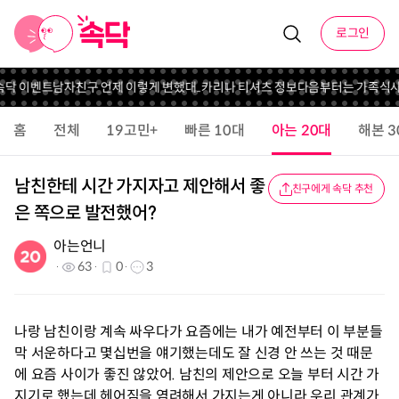
로그인
속닥 이벤트
남자친구 언제 이렇게 변했대..
카리나 티셔츠 정보
다음부터는 가족식사
홈
전체
19고민+
빠른 10대
아는 20대
해본 3
남친한테 시간 가지자고 제안해서 좋
친구에게 속닥 추천
은 쪽으로 발전했어?
아는언니
63
0
3
나랑 남친이랑 계속 싸우다가 요즘에는 내가 예전부터 이 부분들
막 서운하다고 몇십번을 얘기했는데도 잘 신경 안 쓰는 것 때문
에 요즘 사이가 좋진 않았어. 남친의 제안으로 오늘 부터 시간 가
지기로 했는데 헤어짐을 염려해서 가지는게 아니라 우리 관계가