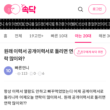
로그인
언니 속닥 이벤트
헐 언니들 딤디랑 메디힐 특가중
ㅋ
아멜리 쓰는데 톤업쿠션이라 그
홈
전체
19고민+
빠른 10대
아는 20대
해본 3
원래 이력서 공개이력서로 돌리면 연
친구에게 속닥 추천
락 많이와?
빠른언니
113
0
6
항상 이력서 열람도 안하고 빠꾸먹었었는디 어제 공계이력서로
돌리니까 어제오늘 연락이 많이와서.. 원래 공개이력서로 돌리면
연락 많이와??