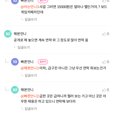
빠른언니
0
글쓴이
@아는언니3
 샤갈 그러면 15000원은 얼마나 헬인거야..? 보드
게임카페라던데
답글쓰기
해본언니
0
공개로 해 놓으면 계속 연락 와 그 정도로 많이 연락 옴
답글쓰기
빠른언니
0
글쓴이
@해본언니1
 아하,, 급구든 아니든 그냥 우선 연락 줘보는건가
답글쓰기
해본언니
0
@빠른언니2
 급한 곳은 급하니까 찔러 보는 거고 아닌 곳은 아
무튼 채용은 하고 있으니 연락해 보더라
답글쓰기