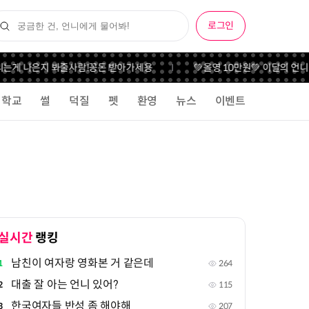
로그인
는게 나은지 봐줄사람!
꽁돈 받아가세용
💚올영 10만원💚 이달의 언니
학교
썰
덕질
펫
환영
뉴스
이벤트
실시간
랭킹
남친이 여자랑 영화본 거 같은데
1
264
대출 잘 아는 언니 있어?
2
115
한국여자들 반성 좀 해야해
3
207