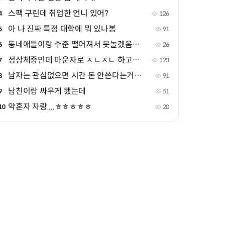
스팩 구린데 취업한 언니 있어?
4
126
아 나 진짜 특정 대학에 뭐 있나봄
5
91
동네애들이랑 수준 떨어져서 못놀겠음ㅅㅂ
6
26
정상체중인데 마운자로 ㅈㄴㅈㄴ 하고싶음
7
123
남자는 관심없으면 시간 돈 안쓴다는거 진짜야?
8
91
남친이랑 싸우게 됐는데
9
51
약혼자 자랑....ㅎㅎㅎㅎㅎ
10
20