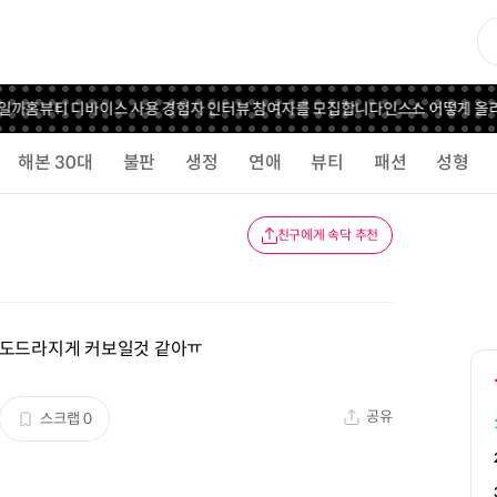
일까
홈뷰티 디바이스 사용 경험자 인터뷰 참여자를 모집합니다
인스스 어떻게 올리
해본 30대
불판
생정
연애
뷰티
패션
성형
친구에게 속닥 추천
 도드라지게 커보일것 같아ㅠ
공유
스크랩
0