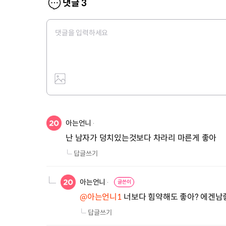
댓글
3
아는언니
난 남자가 덩치있는것보다 차라리 마른게 좋아
답글쓰기
아는언니
글쓴이
@아는언니1
 너보다 힘약해도 좋아? 에겐남
답글쓰기