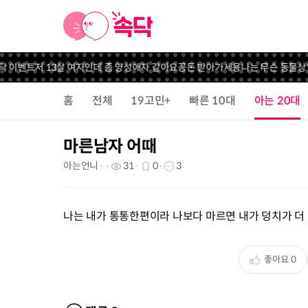
닥 이벤트
저 13살 여자인데 좀 양성애자 같아요
꽁돈 받아가세용
나는 무슨 동물상
홈
전체
19고민+
빠른 10대
아는 20대
마른남자 어때
아는언니
31
0
3
나는 내가 통통한편이라 나보다 마르면 내가 덩치가 더
좋아요
0