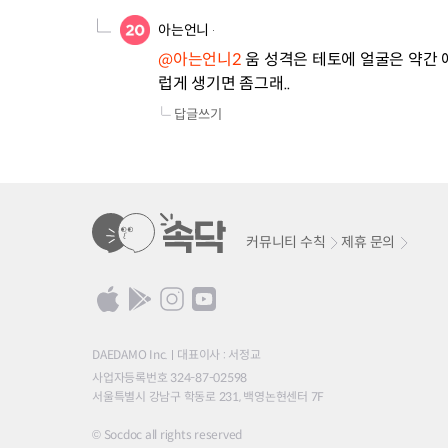
아는언니
@아는언니2
 움 성격은 테토에 얼굴은 약간
럽게 생기면 좀그래..
답글쓰기
커뮤니티 수칙
제휴 문의
DAEDAMO Inc.
대표이사 : 서정교
사업자등록번호 324-87-02598
서울특별시 강남구 학동로 231, 백영논현센터 7F
© Socdoc all rights reserved