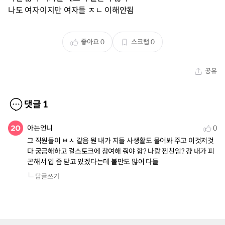
나도 여자이지만 여자들 ㅈㄴ 이해안됨
좋아요
0
스크랩
0
공유
댓글
1
아는언니
0
그 직원들이 ㅂㅅ 같음 뭔 내가 지들 사생활도 물어봐 주고 이것저것 
다 궁금해하고 걸스토크에 참여해 줘야 함? 나랑 찐친임? 걍 내가 피
곤해서 입 좀 닫고 있겠다는데 불만도 많어 다들
답글쓰기