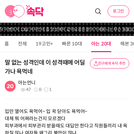
로그인
속닥 이벤트
저 13살 여자인데 좀 양성애자 같아요
꽁돈 받아가세용
나는 무슨 동물상
홈
전체
19고민+
빠른 10대
아는 20대
해본 3
말 없는 성격인데 이 성격때메 어딜
친구에게 속닥 추천
가나 욕먹네
아는언니
47
0
1
입만 열어도 욕먹어~ 입 꾹 닫아도 욕먹어~
대체 뭐 어쩌라는건지 모르겠다
피부과에서 피부관리 받을때도 대답만 한다고 직원들끼리 내 욕
하질 않나 여자들 왜그리 불만이 많냐