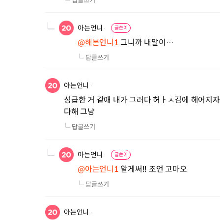
답글쓰기
아는언니
글쓴이
@해본언니1
 그니까 내말이…
답글쓰기
아는언니
성급한 거 같애 내가 그러다 허ㅏㅅ김에 헤어지자 
다해 그냥
답글쓰기
아는언니
글쓴이
@아는언니1
 알게써!! 조언 고마오
답글쓰기
아는언니