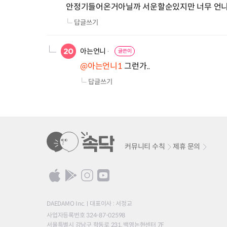
안정기들어온거아닐까 서운할순있지만 너무 언
답글쓰기
아는언니
글쓴이
@아는언니1
 그런가..
답글쓰기
커뮤니티 수칙
제휴 문의
DAEDAMO Inc.
대표이사 : 서정교
사업자등록번호 324-87-02598
서울특별시 강남구 학동로 231, 백영논현센터 7F