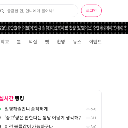
로그인
영 10만원💚 이달의 언니 속닥 이벤트
여름 잔상 일렁이는 오덴세x데이즈데이즈 
학교
썰
덕질
펫
환영
뉴스
이벤트
실시간
랭킹
얼평해줄언니 솔직허게
1
698
‘중고’랑은 안한다는 썸남 어떻게 생각해?
2
311
이런 볼륨감이 가능하구나
3
340