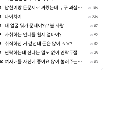
남친이랑 돈문제로 싸웠는데 누구 과실같아?
4
186
나이차이
5
236
내 얼굴 뭐가 문제야??? 볼 사람
6
87
자취하는 언니들 월세 얼마야?
7
92
취직하신 거 같던데 돈은 많이 줘요?
8
52
연락하는데 잔다는 말도 없이 연락두절
9
38
여자애들 사진에 좋아요 많이 눌러주는 애들
10
83