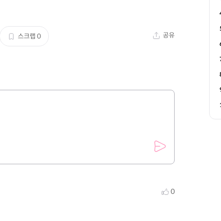
공유
스크랩
0
0