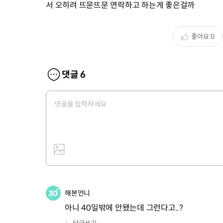
서 오히려 뜨문뜨문 연락하고 하는게 좋은걸까
좋아요
0
댓글
6
해본언니
아니 40일밖에 안됐는데 그런다고..?