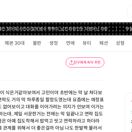
인 찾아줘(사진O)
절개 쌍수 짝짝이..
남친 자랑인듯 자랑아닌 자랑
💚올
해본 30대
불판
생정
연애
뷰티
패션
성형
친구에게 속닥 추천
음이 식은거같아보여서 고민이야 초반에는 막 날 쳐다보
연락도 거의 막 하루종일 할정도였는데 요즘에는 애정표
도 없어보이고 대화를 이어가려는 의지가 안보여 이거는
하는데..제일 서운한거는 전에는 막 일끝나고 연락 집도
금은 아예 집도착해서 밥먹고 씻고 연락하라고 하더라
 관계를 위해서 더 좋은걸까 아님 나도 한발짝 물러서