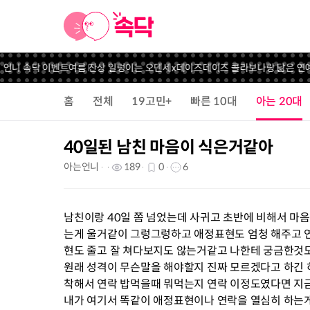
 언니 속닥 이벤트
여름 잔상 일렁이는 오덴세x데이즈데이즈 콜라보
나랑 닮은 연예
홈
전체
19고민+
빠른 10대
아는 20대
40일된 남친 마음이 식은거같아
아는언니
189
0
6
남친이랑 40일 쫌 넘었는데 사귀고 초반에 비해서 마
는게 울거같이 그렁그렁하고 애정표현도 엄청 해주고 
현도 줄고 잘 쳐다보지도 않는거같고 나한테 궁금한것
원래 성격이 무슨말을 해야할지 진짜 모르겠다고 하긴 
착해서 연락 밥먹을때 뭐먹는지 연락 이정도였다면 지
내가 여기서 똑같이 애정표현이나 연락을 열심히 하는게