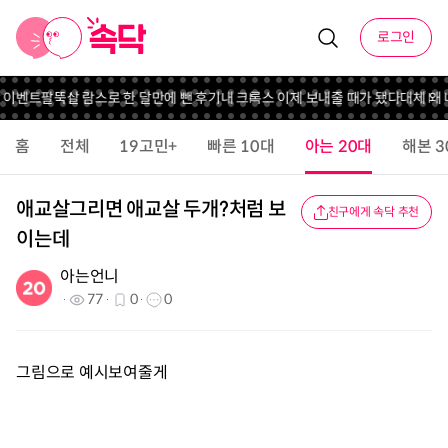
로그인
 이벤트
팔뚝살 람스로 한 달만에 뺀 후기
내 크록스 이제 보내줄 때가 됐다
대체 왜
홈
전체
19고민+
빠른 10대
아는 20대
해본 3
애교살그리면 애교살 두개?처럼 보
친구에게 속닥 추천
이는데
아는언니
77
0
0
그림으로 예시보여줄게