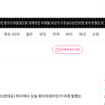
돈 받아가세용
앞으로 피해자만 피해볼 세상이 너무싫다
남친이랑 싸우게 됐는데
해본 30대
불판
생정
연애
뷰티
패션
성형
친구에게 속닥 추천
먹으셨대요) 하다하다 오늘 화이트데이인거 어제 말했는