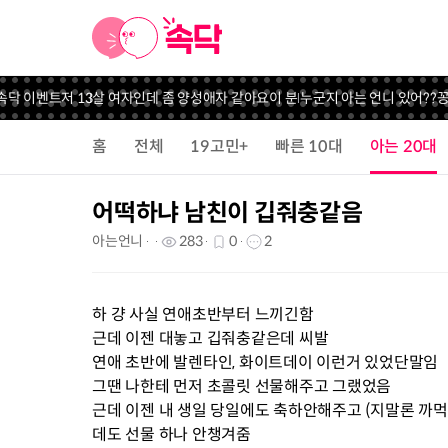
속닥 이벤트
저 13살 여자인데 좀 양성애자 같아요
이 분 누군지 아는 언니 있어??
꽁
홈
전체
19고민+
빠른 10대
아는 20대
어떡하냐 남친이 깁줘충같음
아는언니
283
0
2
하 걍 사실 연애초반부터 느끼긴함
근데 이젠 대놓고 깁줘충같은데 씨발
연애 초반에 발렌타인, 화이트데이 이런거 있었단말임
그땐 나한테 먼저 초콜릿 선물해주고 그랬었음
근데 이젠 내 생일 당일에도 축하안해주고 (지말론 까
데도 선물 하나 안챙겨줌