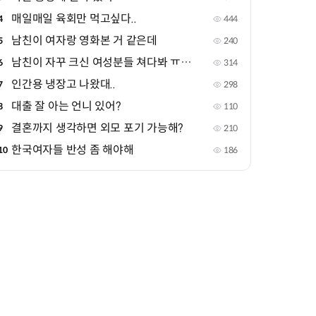
매일매일 육회만 먹고싶다..
4
444
남친이 여자랑 영화본 거 같은데
5
240
남친이 자꾸 크신 여성분들 쳐다봐 ㅠㅠㅠ
6
314
인간용 냉장고 나왔대..
7
298
대출 잘 아는 언니 있어?
8
110
결혼까지 생각하면 외모 포기 가능해?
9
210
한국여자들 반성 좀 해야해
10
186