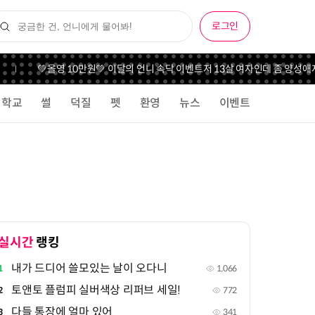
로그인
💚올영 10만원💚 이달의 언니 속닥 이벤트
저 13살 여자인데 좀 양성애자
학교
썰
덕질
펫
환영
뉴스
이벤트
실시간
랭킹
내가 드디어 쓸모있는 날이 오다니
1
1,066
토앤토 플럼피 실버색상 리퍼브 세일!
2
772
다들 통장에 얼마 있어
3
341