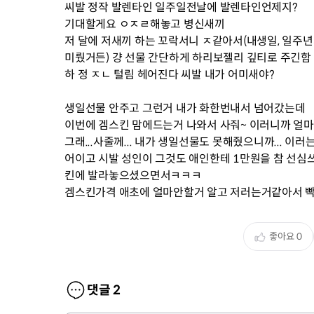
씨발 정작 발렌타인 일주일전날에 발렌타인언제지?
기대할게요 ㅇㅈㄹ해놓고 병신새끼
저 달에 저새끼 하는 꼬락서니 ㅈ같아서(내생일, 일주
미뤘거든) 걍 선물 간단하게 하리보젤리 깊티로 주긴함
하 정 ㅈㄴ 털림 헤어진다 씨발 내가 어미새야?
생일선물 안주고 그런거 내가 화한번내서 넘어갔는데
이번에 겜스킨 맘에드는거 나와서 사줘~ 이러니까 얼마
그래...사줄께... 내가 생일선물도 못해줬으니까... 이러
어이고 시발 성인이 그것도 애인한테 1만원을 참 선심쓰
킨에 발라놓으셨으면서ㅋㅋㅋ
겜스킨가격 애초에 얼마안할거 알고 저러는거같아서 
좋아요
0
댓글
2