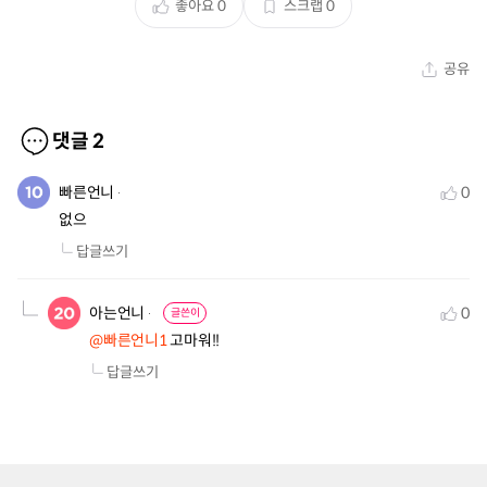
좋아요
0
스크랩
0
공유
댓글
2
빠른언니
0
없으
답글쓰기
아는언니
0
글쓴이
@빠른언니1
 고마워!!
답글쓰기