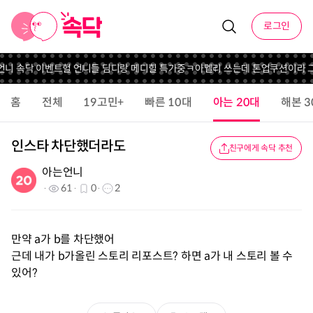
로그인
 언니 속닥 이벤트
헐 언니들 딤디랑 메디힐 특가중
ㅋ
아멜리 쓰는데 톤업쿠션이라 
홈
전체
19고민+
빠른 10대
아는 20대
해본 3
인스타 차단했더라도
친구에게 속닥 추천
아는언니
61
0
2
만약 a가 b를 차단했어
근데 내가 b가올린 스토리 리포스트? 하면 a가 내 스토리 볼 수
있어?