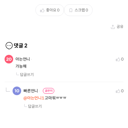
좋아요
0
스크랩
0
공유
댓글
2
아는언니
0
가능해
답글쓰기
빠른언니
0
글쓴이
@아는언니1
 고마워ㅠㅠㅠ
답글쓰기