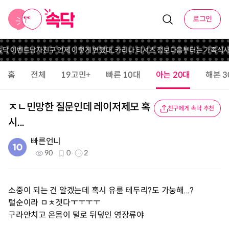
로그인
속닥 이벤트
남자친구 언제 이렇게 변했대..
카리나 티셔츠 정보
다음부터는 가족식사
홈
전체
19고민+
빠른 10대
아는 20대
해본 3
ㅈㄴ민망한 질문인데 레이저제모 혹
친구에게 속닥 추천
시...
빠른언니
90
0
2
소중이 되는 건 알겠는데 혹시 유륜 테두리?도 가눙해...?
털순이라 ㅁㅊ겟다ㅜㅜㅜㅜ
구라안치고 온몸이 털로 뒤덮인 영장류야