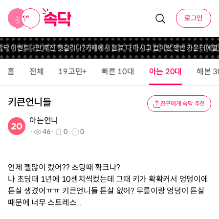
로그인
 속닥 이벤트
나만 후진 헷갈리나?
카페에서 음료 다 마시고 컵이랑 쟁반 카운터에
열
홈
전체
19고민+
빠른 10대
아는 20대
해본 3
키큰언니들
친구에게 속닥 추천
아는언니
46
0
0
언제 젤많이 컸어?? 초딩때 확크나?
나 초딩때 1년에 10센치씩컸는데 그때 키가 확확커서 엉덩이에
튼살 생겼어ㅠㅠ 키큰언니들 튼살 없어? 무릎이랑 엉덩이 튼살
때문에 너무 스트레스...