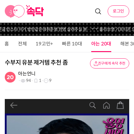
로그인
 인스타 이거 방탄같은데
취준생 한명 살려주실 분…ㅜㅜ 올리브영 기프티콘 드
홈
전체
19고민+
빠른 10대
아는 20대
해본 3
수부지 유분 제거템 추천 좀
친구에게 속닥 추천
아는언니
94
1
9