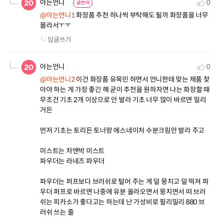
아는언니
0
글쓴이
@아는언니1
 화장품 추천 하나씩 부탁해도 될까 화장품을 너무 
몰라서ㅜㅜ
답글쓰기
아는언니
0
@아는언니2
 이건 화장품 유목민 하면서 언니한테 맞는 제품 찾
아야 하는 게 가장 좋긴 해 굳이 추천을 원하자면 나는 화장할 때 
무조건 기초 2개 이상으로 안 발라 기초 너무 많이 바르면 밀리
거든 

먼저 기초는 토리든 토너랑 에스네이처 수분크림만 발라 주고

미스트는 차앤박 미스트

파우더는 라네즈 파우더

파우더는 퍼프보다 브러쉬로 털어 주는 게 덜 뭉치고 덜 떡져 파
우더 퍼프로 바르면 나중에 유분 올라오면서 뭉치면서 떠 브러
쉬는 피카소가 좋다고는 하는데 난 가성비로 필리밀리 880 브
러쉬 쓰는 줄