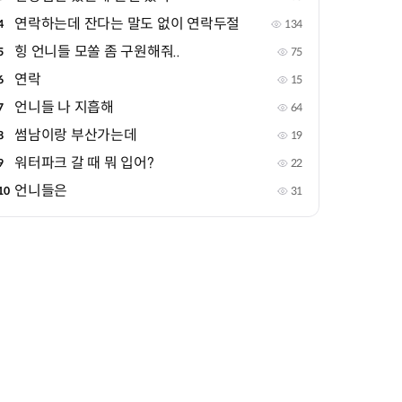
연락하는데 잔다는 말도 없이 연락두절
4
134
힝 언니들 모쏠 좀 구원해줘..
5
75
연락
6
15
언니들 나 지흡해
7
64
썸남이랑 부산가는데
8
19
워터파크 갈 때 뭐 입어?
9
22
언니들은
10
31