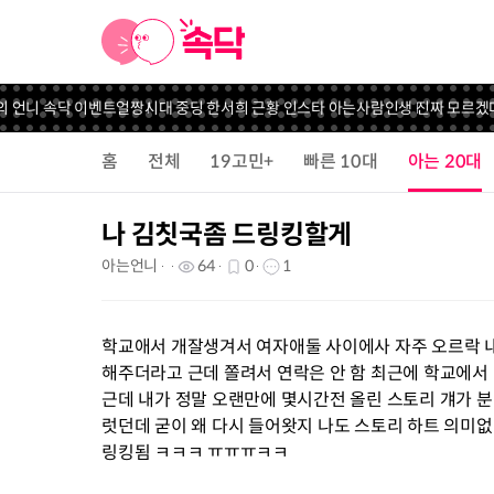
의 언니 속닥 이벤트
얼짱시대 중딩 한서희 근황 인스타 아는사람
인생 진짜 모르겠
홈
전체
19고민+
빠른 10대
아는 20대
나 김칫국좀 드링킹할게
아는언니
64
0
1
학교애서 개잘생겨서 여자애둘 사이에사 자주 오르락 내
해주더라고 근데 쫄려서 연락은 안 함 최근에 학교에서
근데 내가 정말 오랜만에 몇시간전 올린 스토리 걔가 분
럿던데 굳이 왜 다시 들어왓지 나도 스토리 하트 의미
링킹됨 ㅋㅋㅋ ㅠㅠㅠㅋㅋ