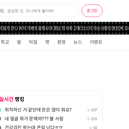
로그인
 이달의 언니 속닥 이벤트
얼짱시대 중딩 한서희 근황 인스타 아는사람
인생 진짜 모
학교
썰
덕질
펫
환영
뉴스
이벤트
실시간
랭킹
취직하신 거 같던데 돈은 많이 줘요?
1
237
내 얼굴 뭐가 문제야??? 볼 사람
2
215
건강검진 왔는데 큰일 났다ㅠㅠ
3
53