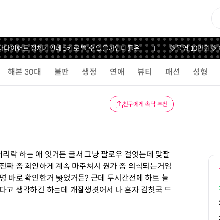
다
다이어트 정체기인데 5키로 뺄 수 있을까
언니들은
💚올영 10만원💚
해본 30대
불판
생정
연애
뷰티
패션
성형
친구에게 속닥 추천
리락 하는 애 잇거든 글서 그냥 팔로우 걸엇는데 맞팔
 진짜 좀 희안하게 계속 마주쳐서 뭔가 좀 의식되는거임
명 바로 확인한거 봣었거든? 근데 두시간전에 하트 눌
없다고 생각하긴 하는데 개잘생겻어서 나 혼자 김칫국 드