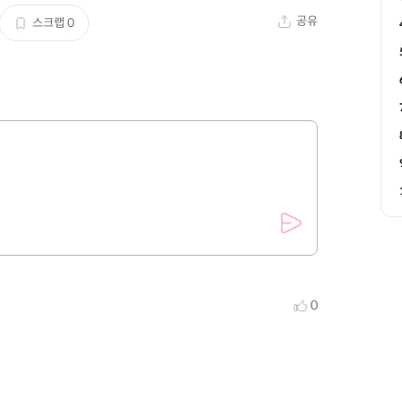
공유
스크랩
0
0