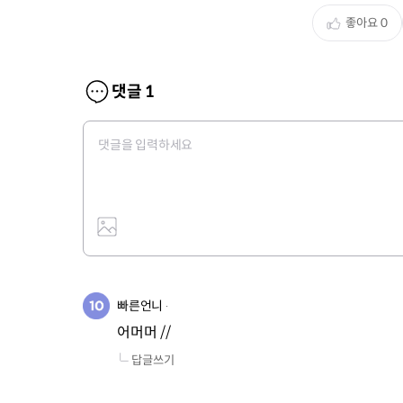
좋아요
0
댓글
1
빠른언니
어머머 //
답글쓰기