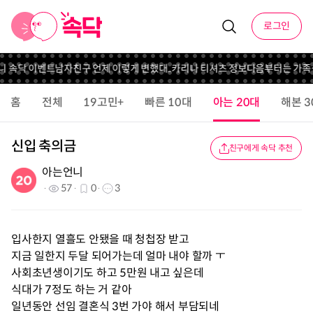
로그인
언니 속닥 이벤트
남자친구 언제 이렇게 변했대..
카리나 티셔츠 정보
다음부터는 가족
홈
전체
19고민+
빠른 10대
아는 20대
해본 3
신입 축의금
친구에게 속닥 추천
아는언니
57
0
3
입사한지 열흘도 안됐을 때 청첩장 받고
지금 일한지 두달 되어가는데 얼마 내야 할까 ㅜ
사회초년생이기도 하고 5만원 내고 싶은데
식대가 7정도 하는 거 같아
일년동안 선임 결혼식 3번 가야 해서 부담되네