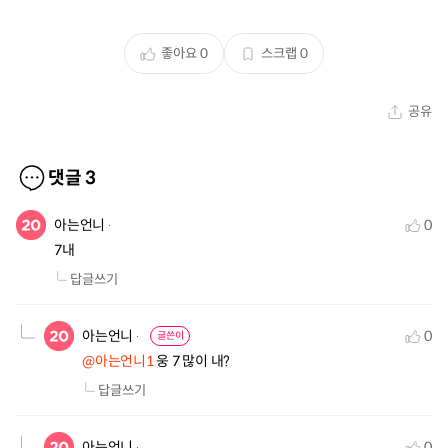
좋아요
0
스크랩
0
공유
댓글
3
아는언니
0
7내
답글쓰기
아는언니
0
글쓴이
@아는언니1
 웅 7 많이 내?
답글쓰기
아는언니
0