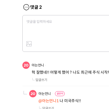
댓글
2
아는언니
헉 잘했네!! 어떻게 했어 ? 나도 최근에 주식 시작
답글쓰기
아는언니
글쓴이
@아는언니1
 나 미국주식!!
답글쓰기