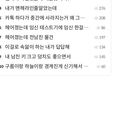
내가 멘헤라인줄알았는데
4
276
카톡 하다가 중간에 사라지는거 왜 그러는거야?
5
208
헤어졌는데 임신 테스트기에 임신 한걸로 떴어
6
86
헤어졌는데 전남친 물건
7
197
이걸로 속앓이 하는 내가 답답해
8
134
내 남친 키 크고 덩치도 좋으면서
9
145
구름이랑 하늘이랑 경계진게 신기해서 올려봐~!
10
60