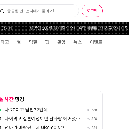
로그인
 땡기네
💚올영 10만원💚 이달의 언니 속닥 이벤트
남자친구 언제 이렇게 
학교
썰
덕질
펫
환영
뉴스
이벤트
실시간
랭킹
나 20이고 남친27인데
1
588
나이먹고 결혼예정이던 남자랑 헤어졌는데..오바인가
2
320
엄마가 바람폈는데 내잘못이야?
3
234