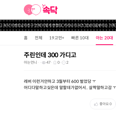
니 속닥 이벤트
남자친구 언제 이렇게 변했대..
카리나 티셔츠 정보
다음부터는 가족식
홈
전체
19고민+
빠른 10대
아는 20대
주린인데 300 가디고
아는언니
47
0
2
레버 이런거안하고 3월부터 600 벌었당 ㅜ
어디다말하고싳은데 말할데가없어서.. 살짝말하고감 
좋아요
0