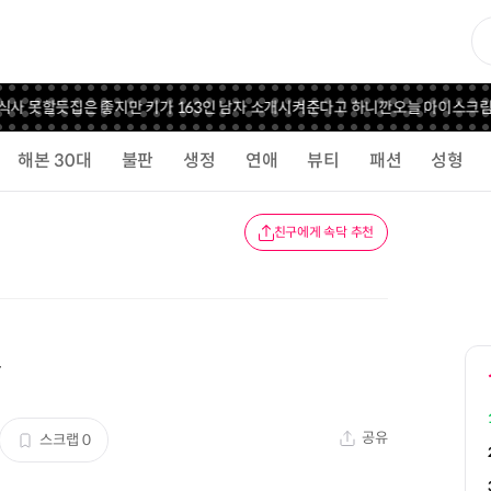
사 못할듯
집은 좋지만 키가 163인 남자 소개시켜준다고 하니깐
오늘 아이스크림
해본 30대
불판
생정
연애
뷰티
패션
성형
친구에게 속닥 추천
ㅜ
공유
스크랩
0