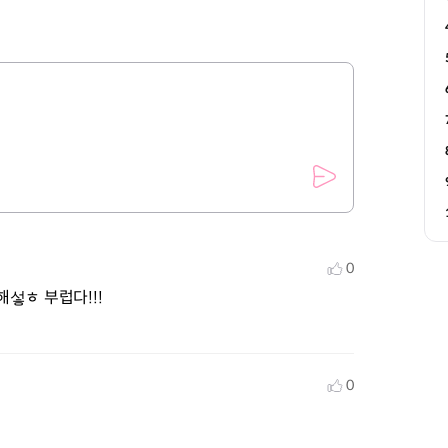
0
해섷ㅎ 부럽다!!!
0