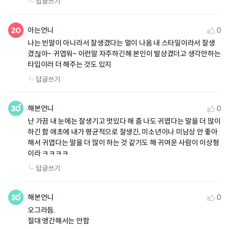
답글쓰기
아는언니
0
나는 빈말이 아니라서 잘생겼다는 멀이 나옴 내 스타일이라서 잘생
겼젆아~ 귀엽워~ 이런말 자주하긴해 본인이 발샹겼더고 생각안하는 
타입이러 더 해주는 것도 있지
답글쓰기
해본언니
0
난 가끔 내 눈에는 잘생기고 멋있다 해 줌 나도 귀엽다는 말을 더 많이 
하긴 함 애초에 내가 평균적으로 잘생긴, 미소년이나 미남상 안 좋아
해서 귀엽다는 말을 더 많이 하는 것 같기도 해 귀여운 사람이 이상형
이라 ㅋㅋㅋㅋ
답글쓰기
해본언니
0
오그라듬.

절대 앵간해서는 안함