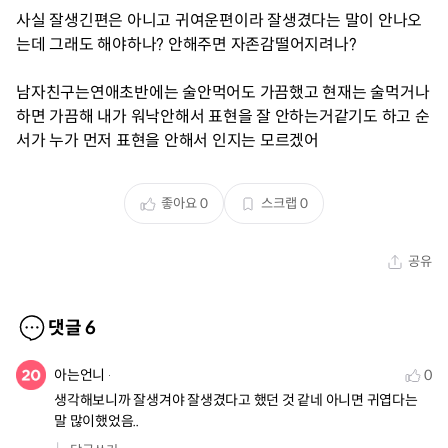
사실 잘생긴편은 아니고 귀여운편이라 잘생겼다는 말이 안나오
는데 그래도 해야하나? 안해주면 자존감떨어지려나?
남자친구는연애초반에는 술안먹어도 가끔했고 현재는 술먹거나
하면 가끔해 내가 워낙안해서 표현을 잘 안하는거같기도 하고 순
서가 누가 먼저 표현을 안해서 인지는 모르겠어
좋아요
0
스크랩
0
공유
댓글
6
아는언니
0
생각해보니까 잘생겨야 잘생겼다고 했던 것 같네 아니면 귀엽다는 
말 많이했었음..