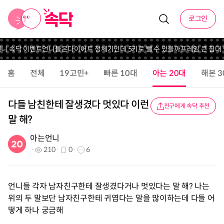
로그인
언니 속닥 이벤트
언니들은
다이어트 정체기인데 5키로 뺄 수 있을까
프레임 큰 침대
홈
전체
19고민+
빠른 10대
아는 20대
해본 3
다들 남친한테 잘생겼다 멋있다 이런
친구에게 속닥 추천
말 해?
아는언니
210
0
6
언니들 각자 남자친구한테 잘생겼다거나 멋있다는 말 해? 나는
위의 두 말보단 남자친구한테 귀엽다는 말을 많이하는데 다들 어
떻게 하나 궁금해