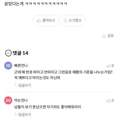
살았다는게 ㅋㅋㅋㅋㅋㅋㅋㅋㅋㅋㅋ
좋아요
0
스크랩
0
공유
댓글
14
빠른언니
0
근데 왜 번호 따이고 안따이고 그런걸로 예쁨의 기준을 나누는거임? 
꼭 예쁘다고 따이는것도 아닌데
답글쓰기
아는언니
0
남들이 보기 못났으면 자기라도 좋아해줘야지
답글쓰기