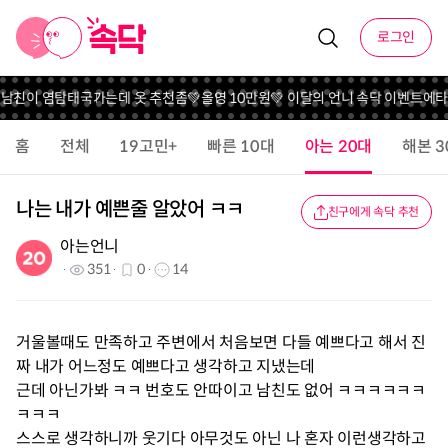
로그인
친이 염탐
태국가는데 옷 추천좀
💚올영 10만원💚 이달의 언니 속닥 이벤트
에타 비
홈
전체
19고민+
빠른 10대
아는 20대
해본 3
나는 내가 예쁜줄 알았어 ㅋㅋ
친구에게 속닥 추천
아는언니
351
0
14
거울볼때도 만족하고 주변에서 처음보면 다들 예쁘다고 해서 진
짜 내가 어느정도 예쁘다고 생각하고 지냈는데
근데 아닌가봐 ㅋㅋ 번호도 안따이고 남친도 없어 ㅋㅋㅋㅋㅋㅋ
ㅋㅋㅋ
스스로 생각하니까 웃기다 아무것도 아닌 나 혼자 이런생각하고