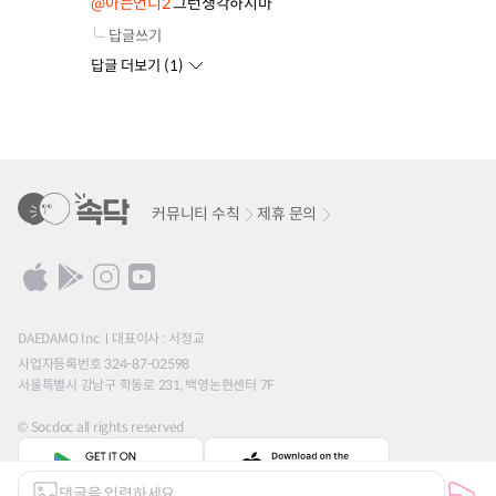
@아는언니2
 그런생각하지마
답글쓰기
답글 더보기 (
1
)
커뮤니티 수칙
제휴 문의
DAEDAMO Inc.
대표이사 : 서정교
사업자등록번호 324-87-02598
서울특별시 강남구 학동로 231, 백영논현센터 7F
© Socdoc all rights reserved