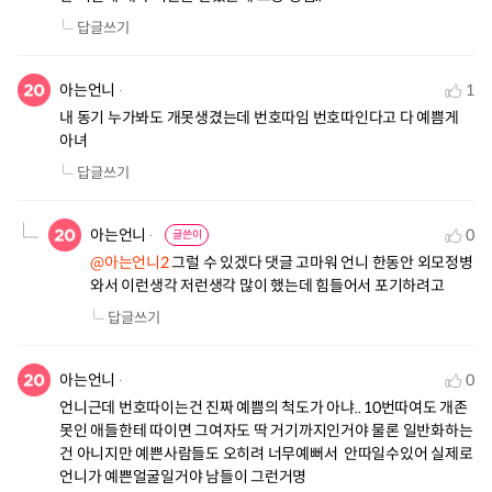
답글쓰기
아는언니
1
내 동기 누가봐도 개못생겼는데 번호따임 번호따인다고 다 예쁨게 
아녀
답글쓰기
아는언니
0
글쓴이
@아는언니2
 그럴 수 있겠다 댓글 고마워 언니 한동안 외모정병 
와서 이런생각 저런생각 많이 했는데 힘들어서 포기하려고
답글쓰기
아는언니
0
언니근데 번호따이는건 진짜 예쁨의 척도가 아냐.. 10번따여도 개존
못인 애들한테 따이면 그여자도 딱 거기까지인거야 물론 일반화하는
건 아니지만 예쁜사람들도 오히려 너무예뻐서  안따일수있어 실제로 
언니가 예쁜얼굴일거야 남들이 그런거명