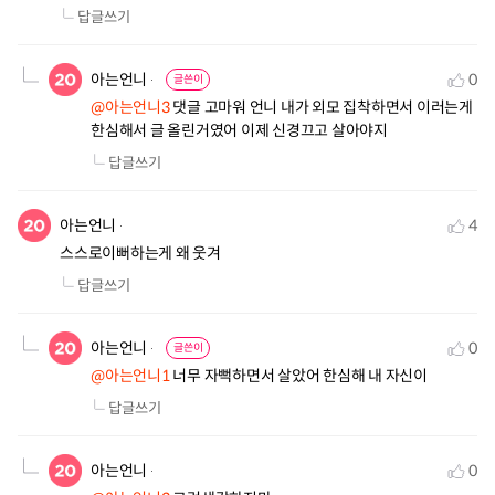
답글쓰기
아는언니
0
글쓴이
@아는언니3
 댓글 고마워 언니 내가 외모 집착하면서 이러는게 
한심해서 글 올린거였어 이제 신경끄고 살아야지
답글쓰기
아는언니
4
스스로이뻐하는게 왜 웃겨
답글쓰기
아는언니
0
글쓴이
@아는언니1
 너무 자뻑하면서 살았어 한심해 내 자신이
답글쓰기
아는언니
0