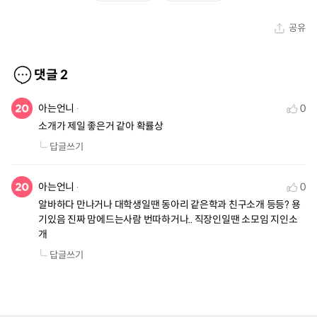
공유
댓글
2
아는언니
0
소개가 제일 좋은거 같아 확률상
답글쓰기
아는언니
0
알바하다 만나거나 대학생일땐 동아리 같은학과 친구소개 등등? 용
기있음 진짜 맘에드는사람 번따하거나.. 직장인일땐 소모임 지인소
개
답글쓰기