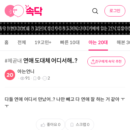
로그인
 속닥 이벤트
정병 올 거 같은데 정신차리게 도와줘
스터디카페에 있는 간식 있잖아
홈
전체
19고민+
빠른 10대
아는 20대
해본 3
연애 도대체 어디서해..?
#
제곧내
친구에게 속닥 추천
아는언니
91
0
2
다들 연애 어디서 만났어..? 나만 빼고 다 연애 잘 하는 거 같아 ㅜ
ㅜ
좋아요
0
스크랩
0