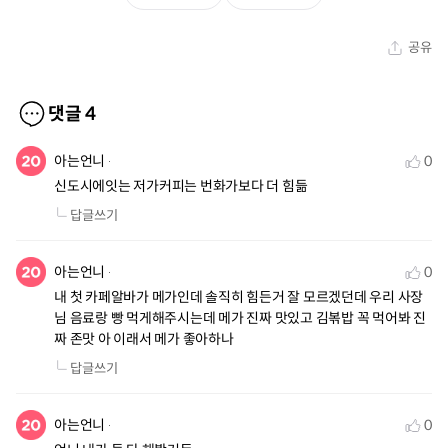
공유
댓글
4
아는언니
0
신도시에잇는 저가커피는 번화가보다 더 힘듦
답글쓰기
아는언니
0
내 첫 카페알바가 메가인데 솔직히 힘든거 잘 모르겠던데 우리 사장
님 음료랑 빵 먹게해주시는데 메가 진짜 맛있고 김볶밥 꼭 먹어봐 진
짜 존맛 아 이래서 메가 좋아하나
답글쓰기
아는언니
0