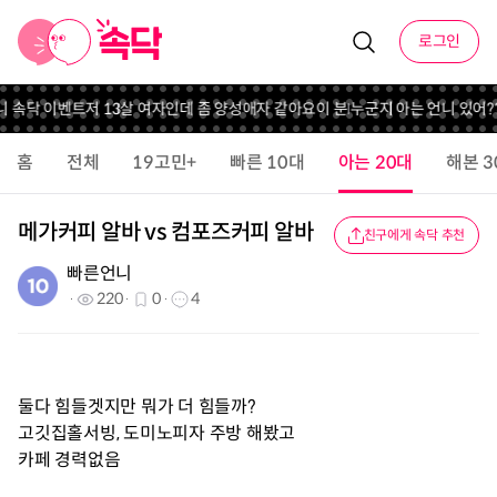
로그인
니 속닥 이벤트
저 13살 여자인데 좀 양성애자 같아요
이 분 누군지 아는 언니 있어?
홈
전체
19고민+
빠른 10대
아는 20대
해본 3
메가커피 알바 vs 컴포즈커피 알바
친구에게 속닥 추천
빠른언니
220
0
4
둘다 힘들겟지만 뭐가 더 힘들까?
고깃집홀서빙, 도미노피자 주방 해봤고
카페 경력없음