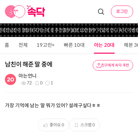
로그인
데
전남친이 염탐
태국가는데 옷 추천좀
💚올영 10만원💚 이달의 언니 속닥 이벤트
홈
전체
19고민+
빠른 10대
아는 20대
해본 3
남친이 해준 말 중에
친구에게 속닥 추천
아는언니
72
0
1
가장 기억에 남는 말 뭐가 있어? 설레구싶다ㅎㅎ
좋아요
0
스크랩
0