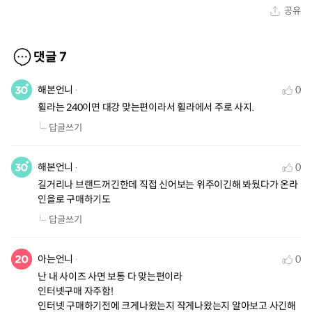
공유
댓글
7
해본언니
0
휠라는 240이면 대강 맞는편이라서 휠라에서 주로 사지.
답글쓰기
해본언니
0
길거리나 브랜드꺼긴한데 직접 신어보는 위주이긴해 봐뒀다가 온라
인을로 구매하기도
답글쓰기
아는언니
0
난 내 사이즈 사면 보통 다 맞는편이라

인터넷구매 자주함!

인터넷 구매하기전에 크게나왔는지 작게나왔는지 알아보고 사긴해