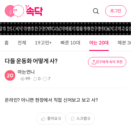
로그인
이달의 언니 속닥 이벤트
친구관계
학교남자애들이힘들게해
친구한테 놀자고하고싶은
홈
전체
19고민+
빠른 10대
아는 20대
해본 3
다들 운동화 어떻게 사?
친구에게 속닥 추천
아는언니
99
0
7
온라인? 아니면 현장에서 직접 신어보고 보고 사?
좋아요
0
스크랩
0