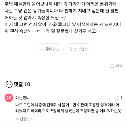
주변 애들한테 물어보니까 내가 좀 다가가기 어려운 분위기래…
나는 그냥 같은 동기들이니까 다 친하게 지내고 싶은데 날 불편
해하는 것 같아서 속상한 느낌…?
이거 왜 그런 건지 알아..? 😭😭그냥 날 어색해하는 게 느껴지니
까 괜히 속상해…ㅠ 내가 멀 잘못했나 싶기두 하고…
좋아요
1
스크랩
3
공유
댓글
10
아는언니
1
나도 그런데 나중에 친해져서 물어보면 이쁜데 조용한 성격이라 어
려웠다고 하더라구 이쁘장하게 생겼는데 조용하면 좀 어려워하는듯!
답글쓰기