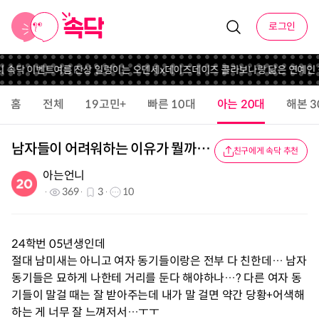
로그인
니 속닥 이벤트
여름 잔상 일렁이는 오덴세x데이즈데이즈 콜라보
나랑 닮은 연예인 
홈
전체
19고민+
빠른 10대
아는 20대
해본 3
남자들이 어려워하는 이유가 뭘까…
친구에게 속닥 추천
아는언니
369
3
10
24학번 05년생인데
절대 남미새는 아니고 여자 동기들이랑은 전부 다 친한데… 남자
동기들은 묘하게 나한테 거리를 둔다 해야하나…? 다른 여자 동
기들이 말걸 때는 잘 받아주는데 내가 말 걸면 약간 당황+어색해
하는 게 너무 잘 느껴저서…ㅜㅜ