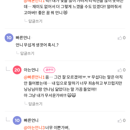
@해본언니1
 헉!! 내가 낯을 많이 가려서 리액션을 많이 못하는
데… 재미도 없어서 더 그렇게 느꼈을 수도 있겠다!! 알려줘서 
고마버!! 좋은 꿈 꿔 언니 😻
답글쓰기
빠른언니
0
언니 무섭게 생겻어 혹시..?
답글쓰기
아는언니
0
글쓴이
@빠른언니1
 음… 그건 잘 모르겠어!ㅠ.ㅠ 무섭다는 말은 아직 
안 들어봤는데… 내 입으로 말하기 너무 죄송하고 부끄럽지만 
닝닝님이랑 안나님 닮았다는 말 가끔 들었어!! 

아 그냥 내가 무서운가바!!! 🙀🙀
답글쓰기
빠른언니
0
@아는언니3
 너무 이쁜가벼..