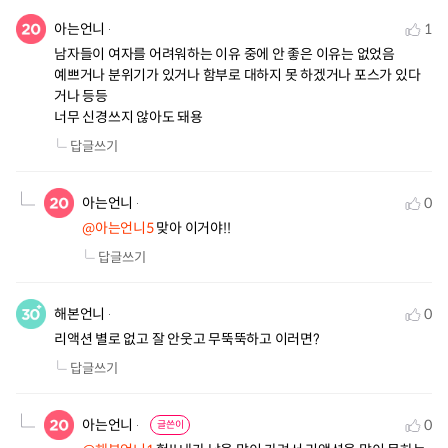
아는언니
1
남자들이 여자를 어려워하는 이유 중에 안 좋은 이유는 없었음

예쁘거나 분위기가 있거나 함부로 대하지 못 하겠거나 포스가 있다
거나 등등 

너무 신경쓰지 않아도 돼용
답글쓰기
아는언니
0
@아는언니5
 맞아 이거야!!
답글쓰기
해본언니
0
리액션 별로 없고 잘 안웃고 무뚝뚝하고 이러면?
답글쓰기
아는언니
0
글쓴이