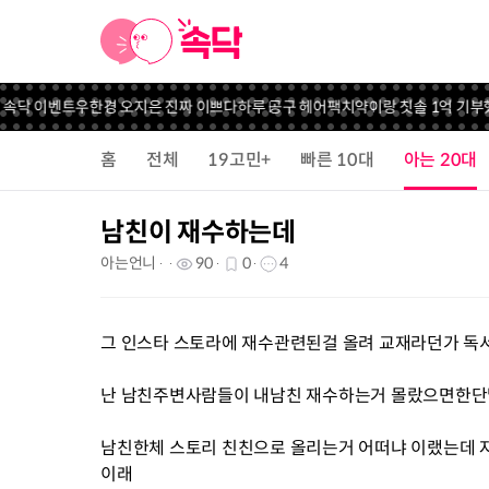
 속닥 이벤트
우한경 오지은 진짜 이쁘다
하루 공구 헤어팩
치약이랑 칫솔 1억 기부했
홈
전체
19고민+
빠른 10대
아는 20대
남친이 재수하는데
아는언니
90
0
4
그 인스타 스토라에 재수관련된걸 올려 교재라던가 독
난 남친주변사람들이 내남친 재수하는거 몰랐으면한단
남친한체 스토리 친친으로 올리는거 어떠냐 이랬는데 
이래