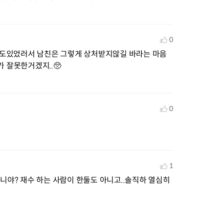
0
험담도있었러서 남친은 그렇게 상처받지않길 바라는 마음
 잘못한거겠지..🥺
0
1
니야? 재수 하는 사람이 한둘도 아니고..솔직하 열심히 