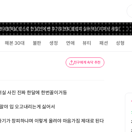
네
팔뚝살 람스로 한 달만에 뺀 후기
토앤토 플럼피 실버색상 리퍼브 세일!
해본 30대
불판
생정
연애
뷰티
패션
성형
친구에게 속닥 추천
서실 사진 진짜 한달에 한번꼴이거등
말야 입 오고내리는게 싫어서
자기가 창피하냐며 이렇게 올려야 마음가짐 제대로 된다