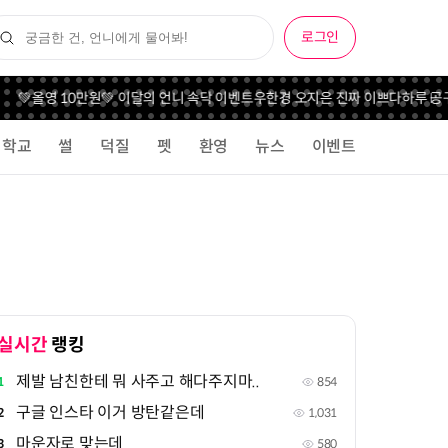
로그인
💚올영 10만원💚 이달의 언니 속닥 이벤트
우한경 오지은 진짜 이쁘다
하루 공구
학교
썰
덕질
펫
환영
뉴스
이벤트
실시간
랭킹
제발 남친한테 뭐 사주고 해다주지마..
1
854
구글 인스타 이거 방탄같은데
2
1,031
마운자로 맞는데
3
580