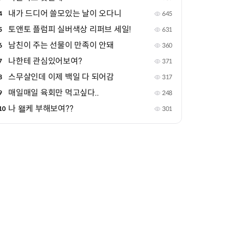
내가 드디어 쓸모있는 날이 오다니
4
645
토앤토 플럼피 실버색상 리퍼브 세일!
5
631
남친이 주는 선물이 만족이 안돼
6
360
나한테 관심있어보여?
7
371
스무살인데 이제 백일 다 되어감
8
317
매일매일 육회만 먹고싶다..
9
248
나 왤케 부해보여??
10
301