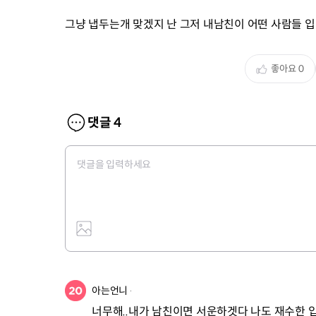
그냥 냅두는개 맞겠지 난 그저 내남친이 어떤 사람들 
좋아요
0
댓글
4
아는언니
너무해..내가 남친이면 서운하겟다 나도 재수한 