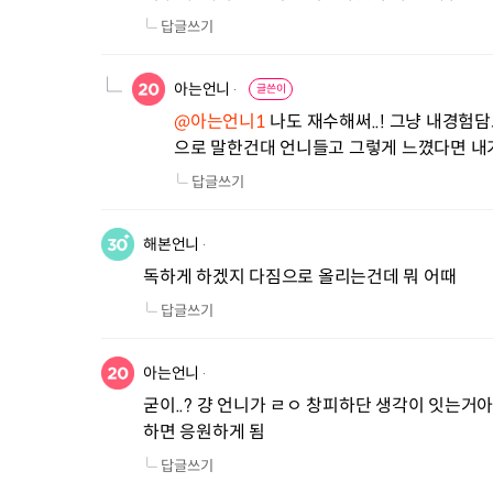
답글쓰기
아는언니
글쓴이
@아는언니1
 나도 재수해써..! 그냥 내경
으로 말한건대 언니들고 그렇게 느꼈다면 내가
답글쓰기
해본언니
독하게 하겠지 다짐으로 올리는건데 뭐 어때
답글쓰기
아는언니
굳이..? 걍 언니가 ㄹㅇ 창피하단 생각이 잇는거아
하면 응원하게 됨
답글쓰기