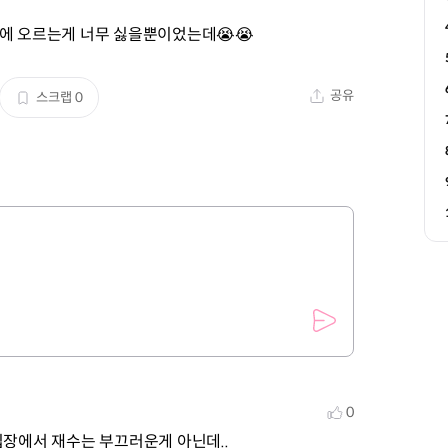
입에 오르는게 너무 싫을뿐이었는데😭😭
공유
스크랩
0
0
입장에서 재수는 부끄러운게 아닌데..