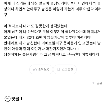
어제 나 집가는데 남친 얼굴이 울상인거야.. ㅈㄴ 미안해서 왜 울
상이냐 하면서 안아주구 남친은 이렇게 가는거 너무 아쉽다 이러
구..
아 적다보니 내가 또 잘못한게 생각났는데
어제 남친이 나 만난다고 옷을 야무지게 골라왔다는데 어떠냐거
물었는데 내가 30대 초반이 입을거같애 별루야 이런거야
반대러로 내가 남친한테 이뻐보일려구 옷이쁨거 입고 갔는데 남
친이 아줌마 같애 이런거나 마찬가지인거자나ㅜㅜ
남친자체는 좋은사람이라 그냥 이겨내고 싶은건데 어떻게하지
좋아요
0
스크랩
0
공유
댓글
1