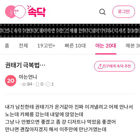
로그인
달의 언니 속닥 이벤트
옷 좋아하면 이런 건 해볼 만하지 않아?
카리나 티셔츠 정보
향
홈
전체
19고민+
빠른 10대
아는 20대
해본 3
권태기 극복법…
친구에게 속닥 추천
아는언니
84
0
1
내가 남친한테 권태기가 온거같아 진짜 이겨낼려고 어제 만나서
노는데 카페릉 갔는데 내앞에 앉았는데
그냥 나 안봤으면 좋겠고 좀 걍 디저트나 먹었음 좋겠어
만나면 괜찮아지겠지 해서 이주만에 만난거였는데