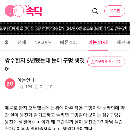
로그인
트
쿠팡)틈새 슬라이딩 3단 선반 48%할인 34,900원
오즈모 포켓 가지고 있는 언니 
홈
전체
19고민+
빠른 10대
아는 20대
해본 3
쌍수한지 6년됐는데 눈에 구멍 생겻
친구에게 속닥 추천
어
아는언니
194
0
0
매몰로 한지 오래됐는데 눈위에 아주 작은 구멍이랑 눈라인에 약
간 살이 뭉친거 같기도하고 늘리면 구멍같아 보이는 점? 구멍?
뭉친게 생겻어ㅠㅠ 이거 왜 그런걸까 실이 뭉친건가? 아님 풀린
건가? 이유좀 알려줄사람 ㅠㅠ 병원가봐야하나