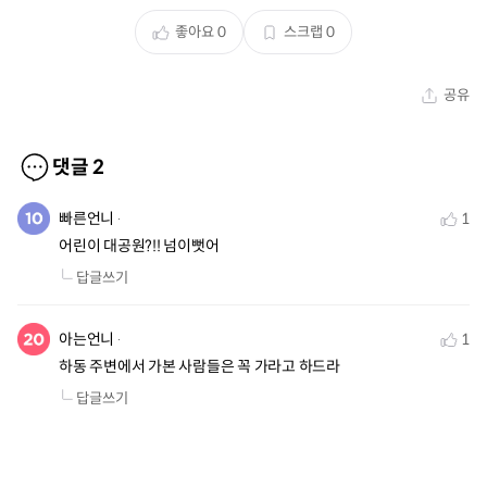
좋아요
0
스크랩
0
공유
댓글
2
빠른언니
1
어린이 대공원?!! 넘이뻣어
답글쓰기
아는언니
1
하동 주변에서 가본 사람들은 꼭 가라고 하드라
답글쓰기