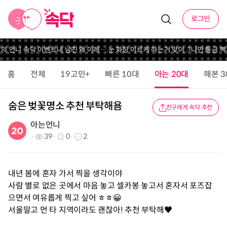
로그인
달의 언니 속닥 이벤트
내 남친 왜 이래….
눈 화장 이르케 하는거 맞아..?
나만 통금 빡
홈
전체
19고민+
빠른 10대
아는 20대
해본 3
숨은 벚꽃명소 추천 부탁해욤
친구에게 속닥 추천
아는언니
39
0
2
내년 봄에 혼자 가서 찍을 생각이야
사람 별로 없은 곳에서 마음 놓고 셀카봉 놓고서 혼자서 포즈잡
으면서 여유롭게 찍고 싶어 ㅎㅎ😀
서울말고 먼 타 지역이라도 괜찮아! 추천 부탁해♥