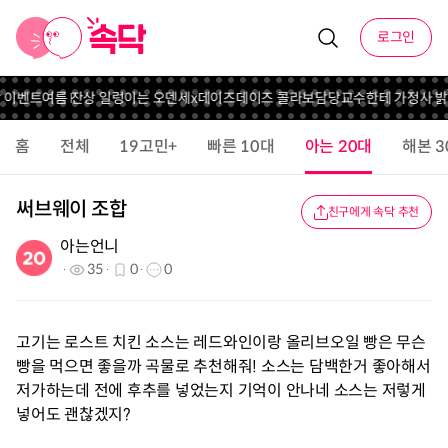
로그인
닥 이벤트
여름 잔상 일렁이는 오덴세x데이즈데이즈 콜라보
담당교수한테 가정사 밝
홈
전체
19고민+
빠른 10대
아는 20대
해본 3
써브웨이 조합
친구에게 속닥 추천
아는언니
35
0
0
고기는 로스트 치킨 소스는 레드와인이랑 올리브오일 빵은 무슨
빵을 먹으면 좋을까 곡물로 추천해줘! 소스는 담백한거 좋아해서
저가하는데 전에 후추를 넣었는지 기억이 안나네 소스는 저렇게
넣어도 괜찮겠지?