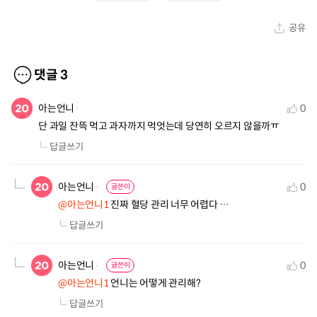
공유
댓글
3
아는언니
0
단 과일 잔뜩 먹고 과자까지 먹엇는데 당연히 오르지 않을까ㅠ
답글쓰기
아는언니
0
글쓴이
@아는언니1
 진짜 혈당 관리 너무 어렵다 …
답글쓰기
아는언니
0
글쓴이
@아는언니1
 언니는 어떻게 관리해?
답글쓰기