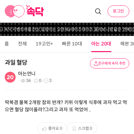
로그인
언니 속닥 이벤트
여름 잔상 일렁이는 오덴세x데이즈데이즈 콜라보
나랑 닮은 연예인
홈
전체
19고민+
빠른 10대
아는 20대
해본 3
과일 혈당
친구에게 속닥 추천
아는언니
36
0
3
딱복겸 물복 2개랑 참외 반개? 키위 이렇게 식후에 과자 먹고 먹
으면 혈당 많이올라?그리고 과자 또 먹었어 ..
좋아요
0
스크랩
0