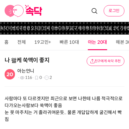
로그인
 속닥 이벤트
우한경 오지은 진짜 이쁘다
하루 공구 헤어팩
치약이랑 칫솔 1억 기부
홈
전체
19고민+
빠른 10대
아는 20대
해본 3
나 왤케 쑥맥이 좋지
친구에게 속닥 추천
아는언니
116
0
2
사람마다 또 다르겟지만 최근으로 보면 나한테 나름 적극적으로
다가오는사람보다 쑥맥이 좋음
눈 못 마주치는 거 졸라귀여운듯.. 물론 개답답하게 굴긴해서 빡
침