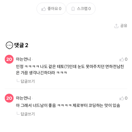
좋아요
0
스크랩
0
공유
댓글
2
아는언니
0
인정 ㅋㅋㅋㅋ 나도 겉은 테토(?)인데 눈도 못마주치던 연하전남친
은 가끔 생각나긴하더라 ㅋㅋㅋ
답글쓰기
아는언니
0
아 그래서 너드남이 좋음 ㅋㅋㅋㅋ 제로부터 코딩하는 맛이 있숨
답글쓰기