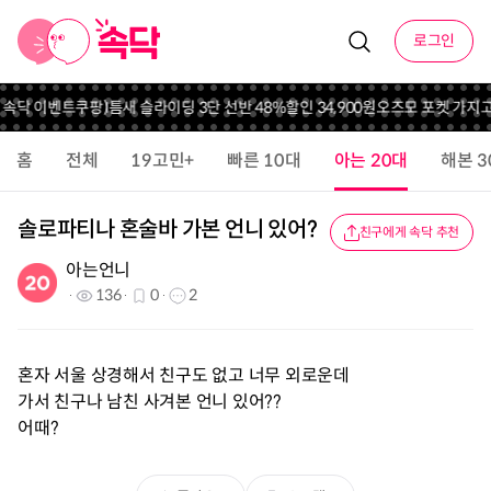
로그인
니 속닥 이벤트
쿠팡)틈새 슬라이딩 3단 선반 48%할인 34,900원
오즈모 포켓 가지고
홈
전체
19고민+
빠른 10대
아는 20대
해본 3
솔로파티나 혼술바 가본 언니 있어?
친구에게 속닥 추천
아는언니
136
0
2
혼자 서울 상경해서 친구도 없고 너무 외로운데
가서 친구나 남친 사겨본 언니 있어??
어때?