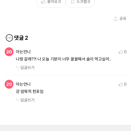
좋아요
0
스크랩
0
공유
댓글
2
아는언니
0
나랑 갈래??! 나 오늘 기분이 너무 꿀꿀해서 술이 먹고싶어..
답글쓰기
아는언니
0
걍 암묵적 헌포임
답글쓰기