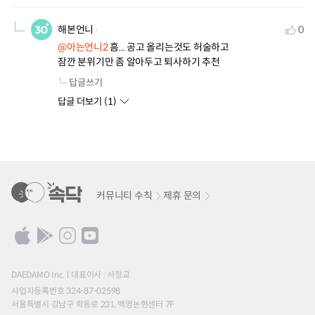
해본언니
0
@아는언니2
 흠... 공고 올리는것도 허술하고

잠깐 분위기만 좀 알아두고 퇴사하기 추천
답글쓰기
답글 더보기 (
1
)
커뮤니티 수칙
제휴 문의
DAEDAMO Inc.
대표이사 : 서정교
사업자등록번호 324-87-02598
서울특별시 강남구 학동로 231, 백영논현센터 7F