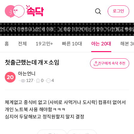
로그인
 언니 속닥 이벤트
내 남친 왜 이래….
눈 화장 이르케 하는거 맞아..?
나만 통금 빡세
홈
전체
19고민+
빠른 10대
아는 20대
해본 3
첫출근했는데 개ㅈ소임
친구에게 속닥 추천
아는언니
127
0
4
체계없고 중식비 없고 (사비로 사먹거나 도시락) 컴퓨터 없어서
개인 노트북 사용 해야함ㅋㅋㅋ
심지어 두달해보고 정직원할지 말지 결정