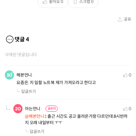
좋아요
0
스크랩
0
공유
댓글
4
삭제된 댓글입니다.
해본언니
0
요즘은. 지 일할 노트북 제가 가져오라고 한다고
답글쓰기
아는언니
0
글쓴이
@해본언니1
 출근 시간도 공고 올라온거랑 다르던데 8시반까
지 오래 내일부터 ㅜㅜ
답글쓰기